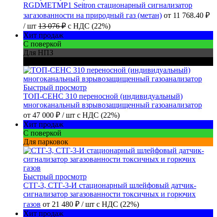
RGDMETMP1 Seitron стационарный сигнализатор
загазованности на природный газ (метан)
от
11 768.40 ₽
/ шт
13 076 ₽
с НДС (22%)
Хит продаж
С поверкой
Для НПЗ
Для шахт
Быстрый просмотр
ТОП-СЕНС 310 переносной (индивидуальный)
многоканальный взрывозащищенный газоанализатор
от
47 000 ₽
/ шт
с НДС (22%)
Хит продаж
С поверкой
Для парковок
Быстрый просмотр
СТГ-3, СТГ-3-И стационарный шлейфовый датчик-
сигнализатор загазованности токсичных и горючих
газов
от
21 480 ₽
/ шт
с НДС (22%)
Хит продаж