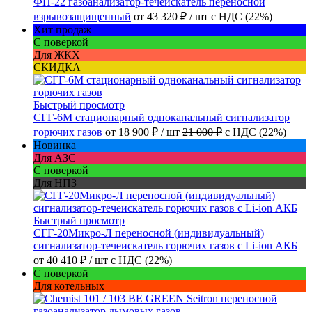
ФП-22 газоанализатор-течеискатель переносной
взрывозащищенный
от
43 320 ₽
/ шт
с НДС (22%)
Хит продаж
С поверкой
Для ЖКХ
СКИДКА
Быстрый просмотр
СГГ-6М стационарный одноканальный сигнализатор
горючих газов
от
18 900 ₽
/ шт
21 000 ₽
с НДС (22%)
Новинка
Для АЗС
С поверкой
Для НПЗ
Быстрый просмотр
СГГ-20Микро-Л переносной (индивидуальный)
сигнализатор-течеискатель горючих газов с Li-ion АКБ
от
40 410 ₽
/ шт
с НДС (22%)
С поверкой
Для котельных