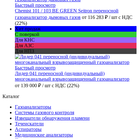
Быстрый просмотр
Chemist 101 / 103 BE GREEN Seitron переносной
газоанализатор дымовых газов
от
116 283 ₽
/ шт
с НДС
(22%)
Хит продаж
С поверкой
Для КНС
Для АЗС
Для НПЗ
Быстрый просмотр
Лидер 041 переносной (индивидуальный)
многоканальный взрывозащищенный газоанализатор
от
139 000 ₽
/ шт
с НДС (22%)
Каталог
Газоанализаторы
Системы газового контроля
Извещатели обнаружения пламени
Течеискатели
Аспираторы
Медицинские анализаторы