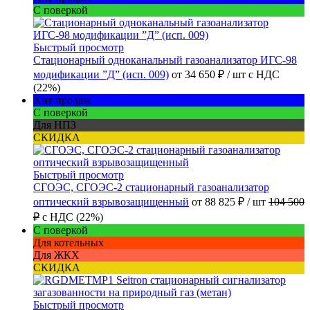
С поверкой
Быстрый просмотр
Стационарный одноканальный газоанализатор ИГС-98
модификации ”Д” (исп. 009)
от
34 650 ₽
/ шт
с НДС
(22%)
Хит продаж
С поверкой
Для НПЗ
СКИДКА
Быстрый просмотр
СГОЭС, СГОЭС-2 стационарный газоанализатор
оптический взрывозащищенный
от
88 825 ₽
/ шт
104 500
₽
с НДС (22%)
С поверкой
Для котельных
Для ЖКХ
СКИДКА
Быстрый просмотр