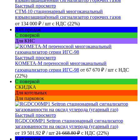
Быстрый просмотр
СТМ-10 стационарный многоканальный
взрывозащищённый сигнализатор горючих газов
от
134 000 ₽
/ шт
с НДС (22%)
Хит продаж
С поверкой
Для КНС
Быстрый просмотр
КОМЕТА-М переносной многоканальный
газоанализатор серии ИГС-98
от
67 670 ₽
/ шт
с НДС
(22%)
С поверкой
СКИДКА
Для котельных
Для парковок
Быстрый просмотр
RGDCO0MP1 Seitron стационарный сигнализатор
загазованности на оксид углерода (угарный газ)
от
19 501.92 ₽
/ шт
21 668.80 ₽
с НДС (22%)
Хит продаж