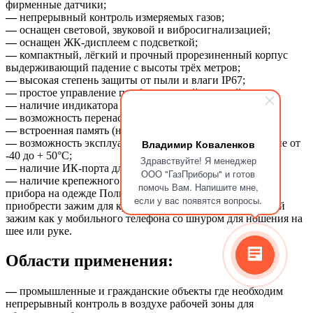
фирменные датчики;
—
непрерывный контроль измеряемых газов;
—
оснащен световой, звуковой и вибросигнализацией;
—
оснащен ЖК-дисплеем с подсветкой;
—
компактный, лёгкий и прочный прорезиненный корпус
выдерживающий падение с высоты трёх метров;
—
высокая степень защиты от пыли и влаги IP67;
—
простое управление прибором одной кнопкой;
—
наличие индикатора проверки работоспособности;
—
возможность перенастройки порогов сигнализации;
—
встроенная память (на 25 аварийных сигналов);
—
возможность эксплуатации в температурном диапазоне от
Владимир Коваленков
-40 до + 50°C;
Здравствуйте! Я менеджер
—
наличие ИК-порта для передачи данных на ПК;
ООО "ГазПриборы" и готов
—
наличие крепежного зажима (клипсы) для крепления
помочь Вам. Напишите мне,
прибора на одежде Пользователя. Дополнительно можно
если у вас появятся вопросы.
приобрести зажим для крепления на каске и специальный
зажим как у мобильного телефона со шнуром для ношения на
шее или руке.
Области применения:
—
промышленные и гражданские объекты где необходим
непрерывный контроль в воздухе рабочей зоны для