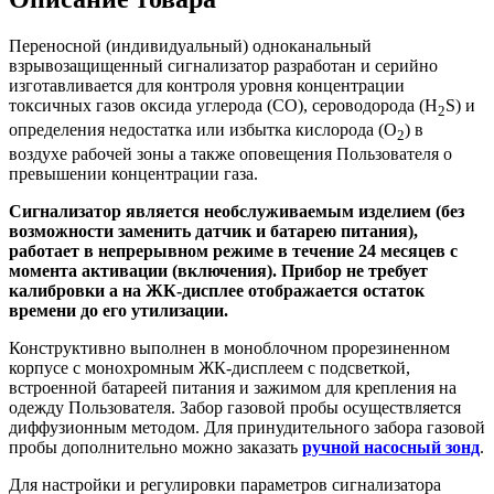
Переносной (индивидуальный) одноканальный
взрывозащищенный сигнализатор разработан и серийно
изготавливается для контроля уровня концентрации
токсичных газов оксида углерода (CO), сероводорода (H
S) и
2
определения недостатка или избытка кислорода (O
) в
2
воздухе рабочей зоны а также оповещения Пользователя о
превышении концентрации газа.
Сигнализатор является необслуживаемым изделием (без
возможности заменить датчик и батарею питания),
работает в непрерывном режиме в течение 24 месяцев с
момента активации (включения). Прибор не требует
калибровки а на ЖК-дисплее отображается остаток
времени до его утилизации
.
Конструктивно выполнен в моноблочном прорезиненном
корпусе с монохромным ЖК-дисплеем с подсветкой,
встроенной батареей питания и зажимом для крепления на
одежду Пользователя. Забор газовой пробы осуществляется
диффузионным методом. Для принудительного забора газовой
пробы дополнительно можно заказать
ручной насосный зонд
.
Для настройки и регулировки параметров сигнализатора