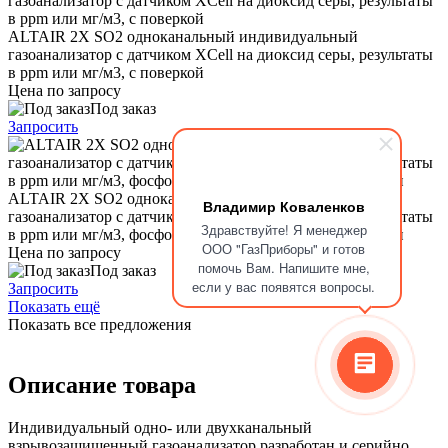
ALTAIR 2X SО2 одноканальный индивидуальный
газоанализатор с датчиком XCell на диоксид серы, результаты
в ppm или мг/м3, с поверкой
Цена по запросу
Под заказ
Запросить
ALTAIR 2X SО2 одноканальный индивидуальный
Владимир Коваленков
газоанализатор с датчиком XCell на диоксид серы, результаты
Здравствуйте! Я менеджер
в ppm или мг/м3, фосфоресцирующий корпус, с поверкой
ООО "ГазПриборы" и готов
Цена по запросу
помочь Вам. Напишите мне,
Под заказ
если у вас появятся вопросы.
Запросить
Показать ещё
Показать все предложения
Описание товара
Индивидуальный одно- или двухканальный
взрывозащищенный газоанализатор разработан и серийно