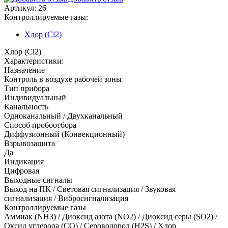
Артикул:
26
Контроллируемые газы:
Хлор (Cl2)
Хлор (Cl2)
Характеристики:
Назначение
Контроль в воздухе рабочей зоны
Тип прибора
Индивидуальный
Канальность
Одноканальный / Двухканальный
Способ пробоотбора
Диффузионный (Конвекционный)
Взрывозащита
Да
Индикация
Цифровая
Выходные сигналы
Выход на ПК / Световая сигнализация / Звуковая
сигнализация / Вибросигнализация
Контроллируемые газы
Аммиак (NH3)
/
Диоксид азота (NO2)
/
Диоксид серы (SO2)
/
Оксид углерода (CO)
/
Сероводород (H2S)
/
Хлор