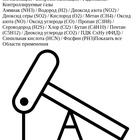
Контроллируемые газы
Аммиак (NH3)
/
Водород (H2)
/
Диоксид азота (NO2)
/
Диоксид серы (SO2)
/
Кислород (O2)
/
Метан (CH4)
/
Оксид
азота (NO)
/
Оксид углерода (CO)
/
Пропан (C3H8)
/
Сероводород (H2S)
/
Хлор (Cl2)
/
Бутан (C4H10)
/
Пентан
(C5H12)
/
Диоксид углерода (CO2)
/
ПДК СхНу (ФИД)
/
Синильная кислота (HCN)
/
Фосфин (PH3)
Показать все
Области применения