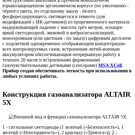
Конструктивно выполнен в прочном моноблочном
взрывозащищенном эргономичном корпусе (по умолчанию -
чёрного цвета, по отдельному заказу - белого
фосфоресцирующего, светящегося в темноте (для
модификаций с ИК-датчиком)) из прорезиненного материала
выдерживающий падение с высоты трёх метров, оснащен
яркой светодиодной, звуковой и вибросигнализацией,
монохромным (или цветным - по заказу) цифровым дисплеем
с подсветкой одновременно отображающим концентрацию
всех контролируемых газов, встроенным литий-ионным
аккумулятором обеспечивающим непрерывную работу в
течении 20 часов и встроенными фирменными
газочувствительными датчиками (сенсорами)
MSA XCell
.
Прибор с
оздан обеспечивать легкость при использовании в
любых условиях работы.
Конструкция газоанализатора ALTAIR
5X
1 - сигнальные светодиоды (1 зеленый («Безопасность»), 1
желтый («Неисправность»), 2 красных («Тревога»)); 2 -