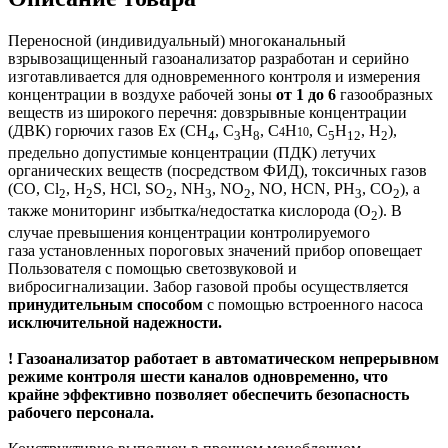
Переносной (индивидуальный) многоканальный
взрывозащищенный газоанализатор разработан и серийно
изготавливается для одновременного контроля и измерения
концентрации в воздухе рабочей зоны
от 1 до 6
газообразных
веществ из широкого перечня: довзрывные концентрации
(ДВК) горючих газов Ex (CH
, C
H
, C
H
, С
Н
, H
),
4
10
4
3
8
5
12
2
предельно допустимые концентрации (ПДК) летучих
органических веществ (посредством ФИД), токсичных газов
(CO, Cl
, H
S, HCl, SO
, NH
, NO
, NO, HCN, PH
, CO
), а
2
2
2
3
2
3
2
также мониторинг избытка/недостатка кислорода (O
). В
2
случае превышения концентрации контролируемого
газа установленных пороговых значений прибор оповещает
Пользователя с помощью светозвуковой и
вибросигнализации. Забор газовой пробы осуществляется
принудительным способом
с помощью встроенного насоса
исключительной надежности.
! Газоанализатор работает в автоматическом непрерывном
режиме контроля шести каналов одновременно, что
крайне эффективно позволяет обеспечить безопасность
рабочего персонала.