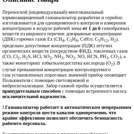
Переносной (индивидуальный) многоканальный
взрывозащищенный газоанализатор разработан и серийно
изготавливается для одновременного контроля и измерения
концентрации в воздухе рабочей зоны
от 1 до 6
газообразных
веществ из широкого перечня: довзрывные концентрации
(ДВК) горючих газов Ex (CH
, C
H
, C
H
, С
Н
, H
),
4
10
4
3
8
5
12
2
предельно допустимые концентрации (ПДК) летучих
органических веществ (посредством ФИД), токсичных газов
(CO, Cl
, H
S, HCl, SO
, NH
, NO
, NO, HCN, PH
, CO
), а
2
2
2
3
2
3
2
также мониторинг избытка/недостатка кислорода (O
). В
2
случае превышения концентрации контролируемого
газа установленных пороговых значений прибор оповещает
Пользователя с помощью светозвуковой и
вибросигнализации. Забор газовой пробы осуществляется
принудительным способом
с помощью встроенного насоса
исключительной надежности.
! Газоанализатор работает в автоматическом непрерывном
режиме контроля шести каналов одновременно, что
крайне эффективно позволяет обеспечить безопасность
рабочего персонала.