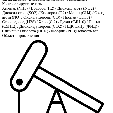
Контроллируемые газы
Аммиак (NH3)
/
Водород (H2)
/
Диоксид азота (NO2)
/
Диоксид серы (SO2)
/
Кислород (O2)
/
Метан (CH4)
/
Оксид
азота (NO)
/
Оксид углерода (CO)
/
Пропан (C3H8)
/
Сероводород (H2S)
/
Хлор (Cl2)
/
Бутан (C4H10)
/
Пентан
(C5H12)
/
Диоксид углерода (CO2)
/
ПДК СхНу (ФИД)
/
Синильная кислота (HCN)
/
Фосфин (PH3)
Показать все
Области применения