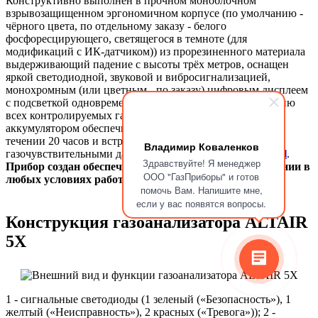
Конструктивно выполнен в прочном моноблочном
взрывозащищенном эргономичном корпусе (по умолчанию -
чёрного цвета, по отдельному заказу - белого
фосфоресцирующего, светящегося в темноте (для
модификаций с ИК-датчиком)) из прорезиненного материала
выдерживающий падение с высоты трёх метров, оснащен
яркой светодиодной, звуковой и вибросигнализацией,
монохромным (или цветным - по заказу) цифровым дисплеем
с подсветкой одновременно отображающим концентрацию
всех контролируемых газов, встроенным литий-ионным
аккумулятором обеспечивающим непрерывную работу в
течении 20 часов и встроенными фирменными
Владимир Коваленков
газочувствительными датчиками (сенсорами)
MSA XCell
.
Здравствуйте! Я менеджер
Прибор с
оздан обеспечивать легкость при использовании в
ООО "ГазПриборы" и готов
любых условиях работы.
помочь Вам. Напишите мне,
если у вас появятся вопросы.
Конструкция газоанализатора ALTAIR
5X
1 - сигнальные светодиоды (1 зеленый («Безопасность»), 1
желтый («Неисправность»), 2 красных («Тревога»)); 2 -