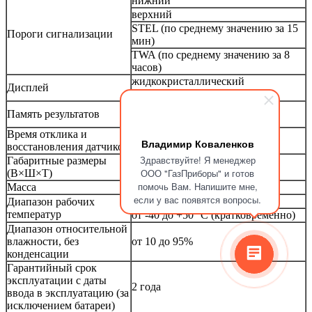
нижний
верхний
STEL (по среднему значению за 15
Пороги сигнализации
мин)
TWA (по среднему значению за 8
часов)
жидкокристаллический
Дисплей
графический, с подсветкой
встроенная (журнал событий
Память результатов
ёмкостью 50 событий)
Время отклика и
не более 15 сек
Владимир Коваленков
восстановления датчиков
Здравствуйте! Я менеджер
Габаритные размеры
81×51×23 мм
ООО "ГазПриборы" и готов
(В×Ш×Т)
помочь Вам. Напишите мне,
Масса
120 г
если у вас появятся вопросы.
от -20 до +50 °С
Диапазон рабочих
температур
от -40 до +50 °С (кратковременно)
Диапазон относительной
влажности, без
от 10 до 95%
конденсации
Гарантийный срок
эксплуатации с даты
2 года
ввода в эксплуатацию (за
исключением батареи)