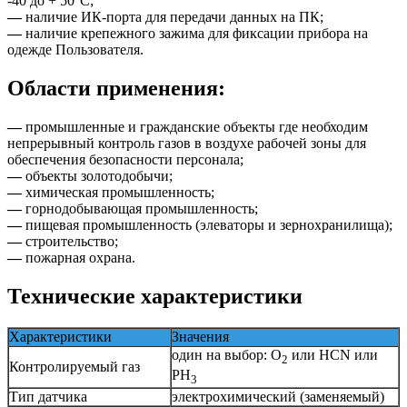
-40 до + 50°C;
—
наличие ИК-порта для передачи данных на ПК;
—
наличие крепежного зажима для фиксации прибора на
одежде Пользователя.
Области применения:
—
промышленные и гражданские объекты где необходим
непрерывный контроль газов в воздухе рабочей зоны для
обеспечения безопасности персонала;
—
объекты золотодобычи;
—
химическая промышленность;
—
горнодобывающая промышленность;
—
пищевая промышленность (элеваторы и зернохранилища);
—
строительство;
—
пожарная охрана.
Технические характеристики
Характеристики
Значения
один на выбор: O
или HCN или
2
Контролируемый газ
PH
3
Тип датчика
электрохимический (заменяемый)