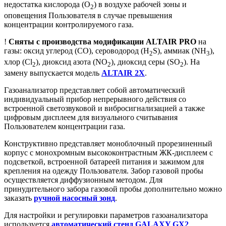
недостатка кислорода (O
) в воздухе рабочей зоны и
2
оповещения Пользователя в случае превышения
концентрации контролируемого газа.
!
Сняты с производства модификации ALTAIR PRO
на
газы: оксид углерод (CO), сероводород (H
S), аммиак (NH
),
2
3
хлор (Cl
), диоксид азота (NO
), диоксид серы (SO
). На
2
2
2
замену выпускается модель
ALTAIR 2Х
.
Газоанализатор представляет собой автоматический
индивидуальный прибор непрерывного действия со
встроенной светозвуковой и вибросигнализацией а также
цифровым дисплеем для визуального считывания
Пользователем концентрации газа.
Конструктивно представляет моноблочный прорезиненный
корпус с монохромным высококонтрастным ЖК-дисплеем с
подсветкой, встроенной батареей питания и зажимом для
крепления на одежду Пользователя. Забор газовой пробы
осуществляется диффузионным методом. Для
принудительного забора газовой пробы дополнительно можно
заказать
ручной насосный зонд
.
Для настройки и регулировки параметров газоанализатора
используется
автоматический стенд GALAXY GX2
.