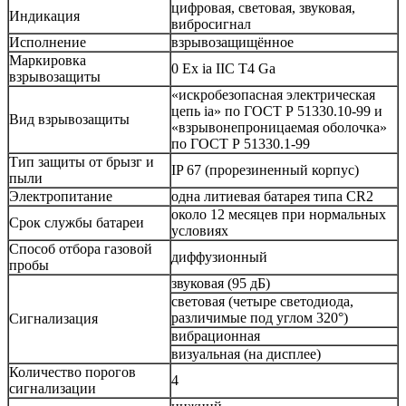
цифровая, световая, звуковая,
Индикация
вибросигнал
Исполнение
взрывозащищённое
Маркировка
0 Ex ia IIC T4 Ga
взрывозащиты
«искробезопасная электрическая
цепь ia» по ГОСТ Р 51330.10-99 и
Вид взрывозащиты
«взрывонепроницаемая оболочка»
по ГОСТ Р 51330.1-99
Тип защиты от брызг и
IP 67 (прорезиненный корпус)
пыли
Электропитание
одна литиевая батарея типа CR2
около 12 месяцев при нормальных
Срок службы батареи
условиях
Способ отбора газовой
диффузионный
пробы
звуковая (95 дБ)
световая (четыре светодиода,
различимые под углом 320°)
Сигнализация
вибрационная
визуальная (на дисплее)
Количество порогов
4
сигнализации