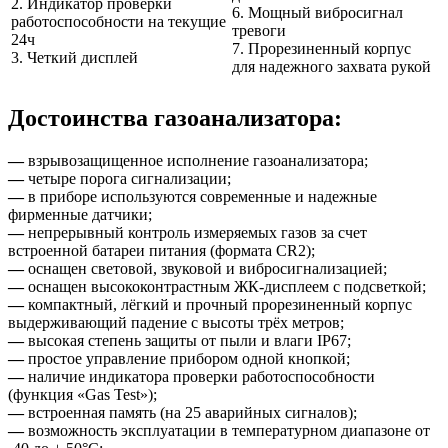
2. Индикатор проверки
6. Мощный вибросигнал
работоспособности на текущие
тревоги
24ч
7. Прорезиненный корпус
3. Четкий дисплей
для надежного захвата рукой
Достоинства газоанализатора:
—
взрывозащищенное исполнение газоанализатора;
—
четыре порога сигнализации;
—
в приборе используются современные и надежные
фирменные датчики;
—
непрерывный контроль измеряемых газов за счет
встроенной батареи питания (формата CR2);
—
оснащен световой, звуковой и вибросигнализацией;
—
оснащен высококонтрастным ЖК-дисплеем с подсветкой;
—
компактный, лёгкий и прочный прорезиненный корпус
выдерживающий падение с высоты трёх метров;
—
высокая степень защиты от пыли и влаги IP67;
—
простое управление прибором одной кнопкой;
—
наличие индикатора проверки работоспособности
(функция «Gas Test»);
—
встроенная память (на 25 аварийных сигналов);
—
возможность эксплуатации в температурном диапазоне от