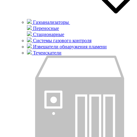
Газоанализаторы
Переносные
Стационарные
Системы газового контроля
Извещатели обнаружения пламени
Течеискатели