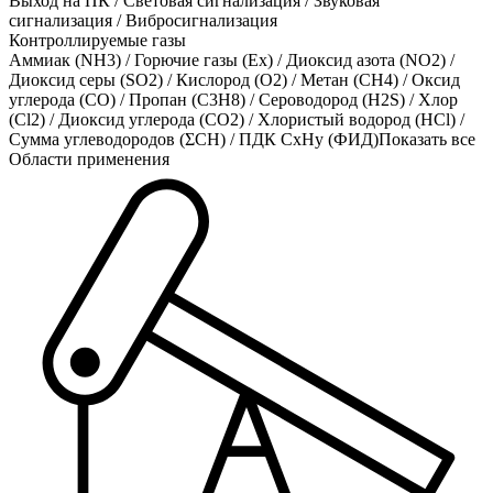
Выход на ПК / Световая сигнализация / Звуковая
сигнализация / Вибросигнализация
Контроллируемые газы
Аммиак (NH3)
/
Горючие газы (Ex)
/
Диоксид азота (NO2)
/
Диоксид серы (SO2)
/
Кислород (O2)
/
Метан (CH4)
/
Оксид
углерода (CO)
/
Пропан (C3H8)
/
Сероводород (H2S)
/
Хлор
(Cl2)
/
Диоксид углерода (CO2)
/
Хлористый водород (HCl)
/
Сумма углеводородов (ΣСН)
/
ПДК СхНу (ФИД)
Показать все
Области применения