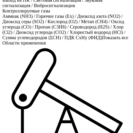
Выход на ПК / Световая сигнализация / Звуковая
сигнализация / Вибросигнализация
Контроллируемые газы
Аммиак (NH3)
/
Горючие газы (Ex)
/
Диоксид азота (NO2)
/
Диоксид серы (SO2)
/
Кислород (O2)
/
Метан (CH4)
/
Оксид
углерода (CO)
/
Пропан (C3H8)
/
Сероводород (H2S)
/
Хлор
(Cl2)
/
Диоксид углерода (CO2)
/
Хлористый водород (HCl)
/
Сумма углеводородов (ΣСН)
/
ПДК СхНу (ФИД)
Показать все
Области применения