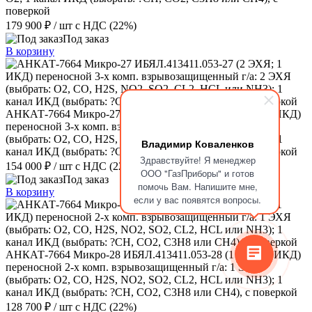
поверкой
179 900 ₽
/ шт
с НДС (22%)
Под заказ
В корзину
АНКАТ-7664 Микро-27 ИБЯЛ.413411.053-27 (2 ЭХЯ; 1 ИКД)
переносной 3-х комп. взрывозащищенный г/а: 2 ЭХЯ
(выбрать: O2, CO, H2S, NО2, SО2, CL2, HCL или NH3); 1
Владимир Коваленков
канал ИКД (выбрать: ?CH, СО2, С3Н8 или СН4), с поверкой
Здравствуйте! Я менеджер
154 000 ₽
/ шт
с НДС (22%)
ООО "ГазПриборы" и готов
Под заказ
помочь Вам. Напишите мне,
В корзину
если у вас появятся вопросы.
АНКАТ-7664 Микро-28 ИБЯЛ.413411.053-28 (1 ЭХЯ; 1 ИКД)
переносной 2-х комп. взрывозащищенный г/а: 1 ЭХЯ
(выбрать: О2, CO, H2S, NО2, SО2, CL2, HCL или NH3); 1
канал ИКД (выбрать: ?CH, СО2, С3Н8 или СН4), с поверкой
128 700 ₽
/ шт
с НДС (22%)