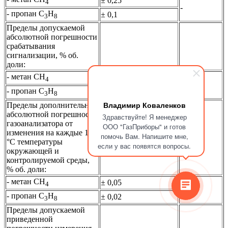
± 0,25
4
-
- пропан С
Н
± 0,1
3
8
Пределы допускаемой
абсолютной погрешности
срабатывания
сигнализации, % об.
доли:
- метан СН
± 0,05
4
-
- пропан С
Н
± 0,02
3
8
Владимир Коваленков
Пределы дополнительной
абсолютной погрешности
Здравствуйте! Я менеджер
газоанализатора от
ООО "ГазПриборы" и готов
изменения на каждые 10
помочь Вам. Напишите мне,
°С температуры
если у вас появятся вопросы.
окружающей и
контролируемой среды,
% об. доли:
- метан СН
± 0,05
4
-
- пропан С
Н
± 0,02
3
8
Пределы допускаемой
приведенной