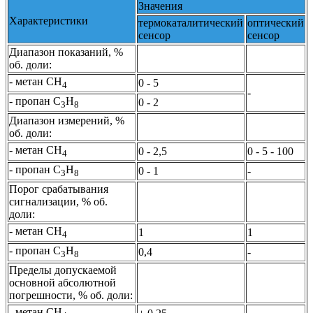
Значения
Характеристики
термокаталитический
оптический
сенсор
сенсор
Диапазон показаний, %
об. доли:
- метан СН
0 - 5
4
-
- пропан С
Н
0 - 2
3
8
Диапазон измерений, %
об. доли:
- метан СН
0 - 2,5
0 - 5 - 100
4
- пропан С
Н
0 - 1
-
3
8
Порог срабатывания
сигнализации, % об.
доли:
- метан СН
1
1
4
- пропан С
Н
0,4
-
3
8
Пределы допускаемой
основной абсолютной
погрешности, % об. доли:
- метан СН