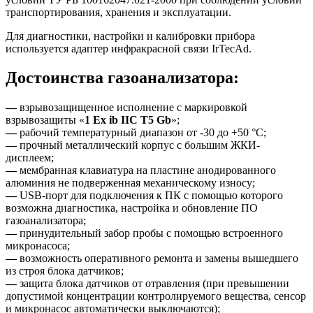
транспортирования, хранения и эксплуатации.
Для диагностики, настройки и калибровки прибора
используется адаптер инфракрасной связи IrTecAd.
Достоинства газоанализатора:
—
взрывозащищенное исполнение с маркировкой
взрывозащиты «
1 Ex ib IIC T5 Gb
»;
—
рабочий температурный диапазон от -30 до +50 °C;
—
прочный металлический корпус с большим ЖКИ-
дисплеем;
—
мембранная клавиатура на пластине анодированного
алюминия не подверженная механическому износу;
—
USB-порт для подключения к ПК с помощью которого
возможна диагностика, настройка и обновление ПО
газоанализатора;
—
принудительный забор пробы с помощью встроенного
микронасоса;
—
возможность оперативного ремонта и замены вышедшего
из строя блока датчиков;
—
защита блока датчиков от отравления (при превышении
допустимой концентрации контролируемого вещества, сенсор
и микронасос автоматически выключаются);