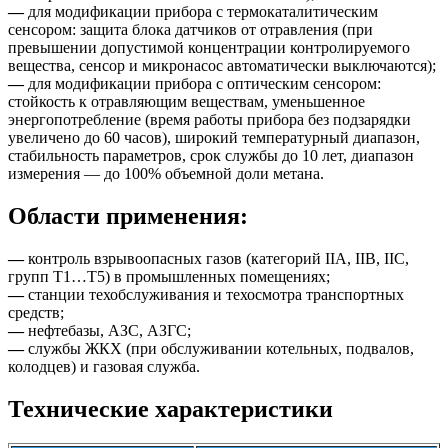
—
для модификации прибора с термокаталитическим
сенсором: защита блока датчиков от отравления (при
превышении допустимой концентрации контролируемого
вещества, сенсор и микронасос автоматически выключаются);
—
для модификации прибора с оптическим сенсором:
стойкость к отравляющим веществам, уменьшенное
энергопотребление (время работы прибора без подзарядки
увеличено до 60 часов), широкий температурный диапазон,
стабильность параметров, срок службы до 10 лет, диапазон
измерения — до 100% объемной доли метана.
Области применения:
—
контроль взрывоопасных газов (категорий IIA, IIB, IIC,
групп Т1…Т5) в промышленных помещениях;
—
станции техобслуживания и техосмотра транспортных
средств;
—
нефтебазы, АЗС, АЗГС;
—
службы ЖКХ (при обслуживании котельных, подвалов,
колодцев) и газовая служба.
Технические характеристики