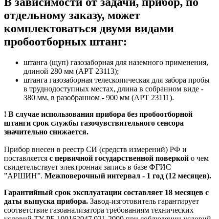
В зависимости от задачи, прибор,
по
отдельному заказу
, может
комплектоваться двумя видами
пробоотборных штанг:
штанга (щуп) газозаборная для наземного применения,
длиной 280 мм (АРТ 23113);
штанга газозаборная телескопическая для забора пробы
в труднодоступных местах, длина в собранном виде -
380 мм, в разобранном - 900 мм (АРТ 23111).
! В случае использования прибора без пробоотборной
штанги срок службы газочувствительного
сенсора
значительно снижается.
Прибор внесен в реестр СИ (средств измерений) РФ и
поставляется
с первичной государственной поверкой
о чем
свидетельствует электронная запись в базе ФГИС
”АРШИН”.
Межповерочный интервал - 1 год (12 месяцев).
Гарантийный срок эксплуатации составляет 18 месяцев с
даты выпуска прибора.
Завод-изготовитель гарантирует
соответствие газоанализатора требованиям технических
условий ТУ РБ 100162047.021-2000 при соблюдении условий