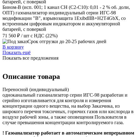
Бином-В (исп. 001; 1 канал CH (C2-C10): 0,01 - 2 % об. доли,
ОПТ) газоанализатор индивидуальный серии ИГС-98
модификации "В", взрывозащита 1ExibdIIB+H2T4GbX, со
встроенным цифровым индикатором и аккумуляторной
батареей, с поверкой
71 560 ₽
/ шт
с НДС (22%)
Срок отгрузки до 20-25 рабочих дней
В корзину
Показать ещё
Показать все предложения
Описание товара
Переносной (индивидуальный)
одноканальный газоанализатор серии ИГС-98 разработан и
серийно изготавливается для контроля и измерения
концентрации одного вещества, на выбор Заказчика, из
широкого перечня токсичных, горючих газов или кислорода в
воздухе рабочей зоны, а также оповещения Пользователя в
случае превышения концентрации контролируемого газа.
! Газоанализатор работает в автоматическом непрерывном