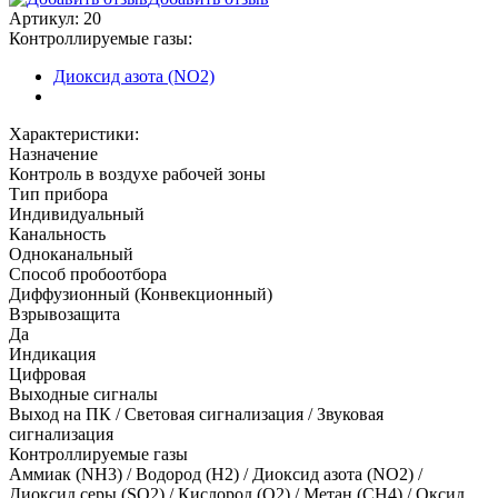
Артикул:
20
Контроллируемые газы:
Диоксид азота (NO2)
Характеристики:
Назначение
Контроль в воздухе рабочей зоны
Тип прибора
Индивидуальный
Канальность
Одноканальный
Способ пробоотбора
Диффузионный (Конвекционный)
Взрывозащита
Да
Индикация
Цифровая
Выходные сигналы
Выход на ПК / Световая сигнализация / Звуковая
сигнализация
Контроллируемые газы
Аммиак (NH3)
/
Водород (H2)
/
Диоксид азота (NO2)
/
Диоксид серы (SO2)
/
Кислород (O2)
/
Метан (CH4)
/
Оксид