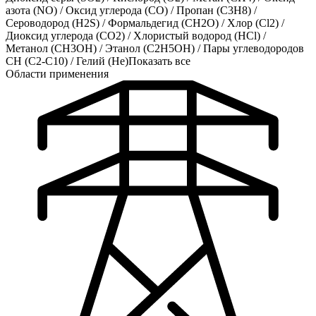
азота (NO)
/
Оксид углерода (CO)
/
Пропан (C3H8)
/
Сероводород (H2S)
/
Формальдегид (CH2O)
/
Хлор (Cl2)
/
Диоксид углерода (CO2)
/
Хлористый водород (HCl)
/
Метанол (CH3OH)
/
Этанол (C2H5OH)
/
Пары углеводородов
CH (C2-C10)
/
Гелий (He)
Показать все
Области применения