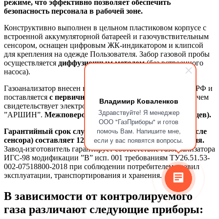
режиме, что эффективно позволяет обеспечить
безопасность персонала в рабочей зоне.
Конструктивно выполнен в цельном пластиковом корпусе с
встроенной аккумуляторной батареей и газочувствительным
сенсором, оснащен цифровым ЖК-индикатором и клипсой
для крепления на одежде Пользователя. Забор газовой пробы
осуществляется
диффузионным методом
(без встроенного
насоса).
Газоанализатор внесен в реестр СИ (средств измерений) РФ и
поставляется
с первичной государственной поверкой
о чем
Владимир Коваленков
свидетельствует электронная запись в базе ФГИС
Здравствуйте! Я менеджер
”АРШИН”.
Межповерочный интервал - 1 год (12 месяцев).
ООО "ГазПриборы" и готов
помочь Вам. Напишите мне,
Гарантийный срок службы газоанализатора (в том числе
если у вас появятся вопросы.
сенсора) составляет 12 месяцев с момента изготовления.
Завод-изготовитель гарантирует соответствие газоанализатора
ИГС-98 модификации ”В” исп. 001 требованиям ТУ26.51.53-
002-07518800-2018 при соблюдении потребителем правил
эксплуатации, транспортирования и хранения.
В зависимости от контролируемого
газа различают следующие приборы: