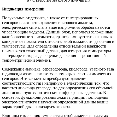
8 - Отверстие звукового излучателя
Индикация измерений
Получаемые от датчика, а также от интегрированных
сенсоров влажности, давления и газового анализа,
электрические сигналы в виде напряжения обрабатываются
управляющим модулем. Данный блок, используя заложенные
калибровочные зависимости, трансформирует эти сигналы в
конкретные показатели относительной влажности, давления и
температуры. Для определения относительной влажности
применяется емкостный датчик, для измерения температуры
— терморезистор, а для оценки давления — резистивный
тензометрический элемент.
Содержание аммиака, сероводорода, кислорода, угарного газа
и диоксида азота выявляется с помощью электрохимических
сенсоров. Эти элементы преобразуют давление
соответствующего газа напрямую в электрический ток. Что
касается диоксида углерода, то для определения его объемной
доли используются оптические инфракрасные датчики. В
основе их функционирования лежит принцип поглощения
электромагнитного излучения определенной длины волны,
характерной для анализируемого газа.
Единицы измерения: температура отображается в градусах