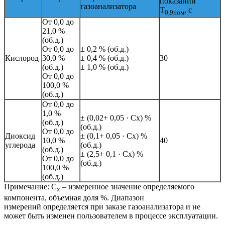
показаний
газоанализатора
Т
, с
0,9ном
От 0,0 до
21,0 %
(об.д.)
От 0,0 до
± 0,2 % (об.д.)
Кислород
30,0 %
± 0,4 % (об.д.)
30
(об.д.)
± 1,0 % (об.д.)
От 0,0 до
100,0 %
(об.д.)
От 0,0 до
1,0 %
± (0,02+ 0,05 · Cх) %
(об.д.)
(об.д.)
От 0,0 до
Диоксид
± (0,1+ 0,05 · Cх) %
10,0 %
40
углерода
(об.д.)
(об.д.)
± (2,5+ 0,1 · Cх) %
От 0,0 до
(об.д.)
100,0 %
(об.д.)
Примечание: C
– измеренное значение определяемого
х
компонента, объемная доля %. Диапазон
измерений определяется при заказе газоанализатора и не
может быть изменен пользователем в процессе эксплуатации.