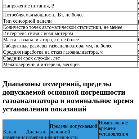
Напряжение питания, В
Потребляемая мощность, Вт, не более
Тип сенсорной панели
Количество точек автоматической статистики, не менее
Интерфейс связи с компьютером
Масса газоанализатора, кг, не более
Габаритные размеры газоанализатора, мм, не более
Средняя наработка на отказ газоанализатора, ч
Средний срок службы, лет
Межповерочный интервал, месяцев
Диапазоны измерений, пределы
допускаемой основной погрешности
газоанализатора и номинальное время
установления показаний
Номинальное
Пределы допускаемой
времени
Канал
Диапазон
основной
установления
измерения
измерений
погрешности