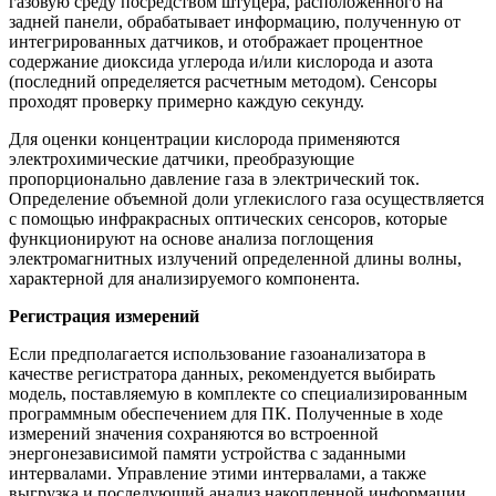
газовую среду посредством штуцера, расположенного на
задней панели, обрабатывает информацию, полученную от
интегрированных датчиков, и отображает процентное
содержание диоксида углерода и/или кислорода и азота
(последний определяется расчетным методом). Сенсоры
проходят проверку примерно каждую секунду.
Для оценки концентрации кислорода применяются
электрохимические датчики, преобразующие
пропорционально давление газа в электрический ток.
Определение объемной доли углекислого газа осуществляется
с помощью инфракрасных оптических сенсоров, которые
функционируют на основе анализа поглощения
электромагнитных излучений определенной длины волны,
характерной для анализируемого компонента.
Регистрация измерений
Если предполагается использование газоанализатора в
качестве регистратора данных, рекомендуется выбирать
модель, поставляемую в комплекте со специализированным
программным обеспечением для ПК. Полученные в ходе
измерений значения сохраняются во встроенной
энергонезависимой памяти устройства с заданными
интервалами. Управление этими интервалами, а также
выгрузка и последующий анализ накопленной информации