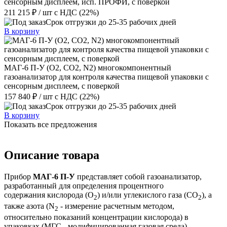
сенсорным дисплеем, исп. ПРОФИ, с поверкой
211 215 ₽
/ шт
с НДС (22%)
Срок отгрузки до 25-35 рабочих дней
В корзину
МАГ-6 П-У (О2, СО2, N2) многокомпонентный
газоанализатор для контроля качества пищевой упаковки с
сенсорным дисплеем, с поверкой
157 840 ₽
/ шт
с НДС (22%)
Срок отгрузки до 25-35 рабочих дней
В корзину
Показать все предложения
Описание товара
Прибор
МАГ-6 П-У
представляет собой газоанализатор,
разработанный для определения процентного
содержания кислорода (О
) и/или углекислого газа (СО
), а
2
2
также азота (N
- измерение расчетным методом,
2
относительно показаний концентрации кислорода) в
упаковках (МГС - модифицированная газовая среда),