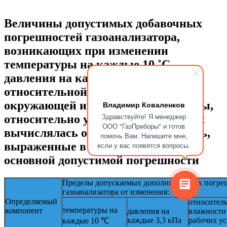
Величины допустимых добавочных
погрешностей газоанализатора,
возникающих при изменении
температуры на каждые 10 ˚С,
давления на каждые 3,3 кПа и
относительной влажности
окружающей и анализируемой среды,
Владимир Коваленков
Здравствуйте! Я менеджер
относительно условий, при которых
ООО "ГазПриборы" и готов
вычислялась основная погрешность,
помочь Вам. Напишите мне,
выраженные в долях от пределов
если у вас появятся вопросы.
основной допустимой погрешности
Пределы допускаемых дополнительных погре
газоанализатора от изменения:
Определяемый
относител
температуры на
компонент
давления на
влажности
каждые 3,3 кПа
рабочих у
каждые 10 ℃