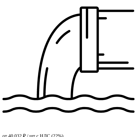
от
40 032 ₽
/ шт
с НДС (22%)