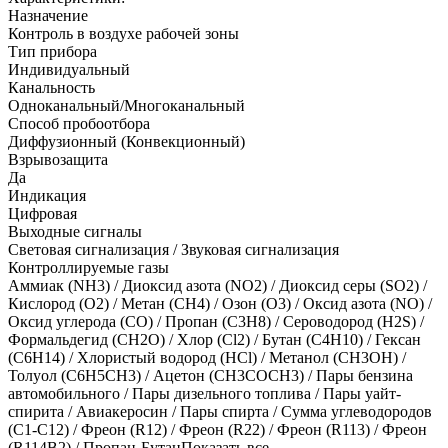
Назначение
Контроль в воздухе рабочей зоны
Тип прибора
Индивидуальный
Канальность
Одноканальный/Многоканальный
Способ пробоотбора
Диффузионный (Конвекционный)
Взрывозащита
Да
Индикация
Цифровая
Выходные сигналы
Световая сигнализация / Звуковая сигнализация
Контроллируемые газы
Аммиак (NH3)
/
Диоксид азота (NO2)
/
Диоксид серы (SO2)
/
Кислород (O2)
/
Метан (CH4)
/
Озон (O3)
/
Оксид азота (NO)
/
Оксид углерода (CO)
/
Пропан (C3H8)
/
Сероводород (H2S)
/
Формальдегид (CH2O)
/
Хлор (Cl2)
/
Бутан (C4H10)
/
Гексан
(C6H14)
/
Хлористый водород (HCl)
/
Метанол (CH3OH)
/
Толуол (C6H5CH3)
/
Ацетон (CH3COCH3)
/
Пары бензина
автомобильного
/
Пары дизельного топлива
/
Пары уайт-
спирита
/
Авиакеросин
/
Пары спирта
/
Сумма углеводородов
(С1-С12)
/
Фреон (R12)
/
Фреон (R22)
/
Фреон (R113)
/
Фреон
(R114В2)
/
Пропан-Бутан
Показать все