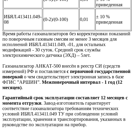
приведенная
ИБЯЛ.413411.049-
± 10 %
(0-2)/(0-100)
0,01
08
приведенная
Время работы газоанализаторов без корректировки показаний
по поверочным газовым смесям не менее 3 месяцев для
исполнений ИБЯЛ.413411.049, -01, для остальных
модификаций - 30 суток. Средний срок службы
электрохимического датчика (ЭХД) – 5лет.
Газоанализатор АНКАТ-500 внесён в реестр СИ (средств
измерений) РФ и поставляется
с первичной государственной
поверкой
о чем свидетельствует электронная запись в базе
ФГИС ”АРШИН”.
Межповерочный интервал - 1 год (12
месяцев)
.
Гарантийный срок эксплуатации составляет 12 месяцев с
момента отгрузки
. Завод-изготовитель гарантирует
соответствие газоанализатора требованиям технических
условий ИБЯЛ.413411.049 ТУ при соблюдении условий
эксплуатации, хранения и транспортирования, указанных в
руководстве по эксплуатации на прибор.