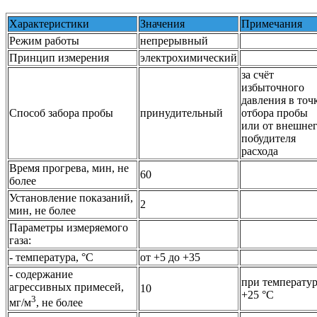
Характеристики
Значения
Примечания
Режим работы
непрерывный
Принцип измерения
электрохимический
за счёт
избыточного
давления в точ
Способ забора пробы
принудительный
отбора пробы
или от внешне
побудителя
расхода
Время прогрева, мин, не
60
более
Установление показаний,
2
мин, не более
Параметры измеряемого
газа:
- температура, °С
от +5 до +35
- содержание
при температу
агрессивных примесей,
10
+25 °С
3
мг/м
, не более