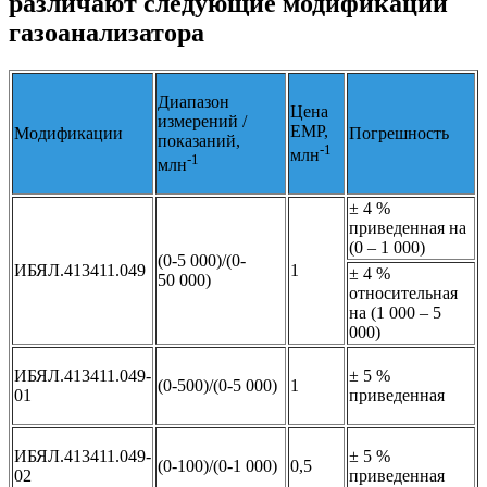
различают следующие модификации
газоанализатора
Диапазон
Цена
измерений /
ЕМР,
Модификации
Погрешность
показаний,
-1
млн
-1
млн
± 4 %
приведенная на
(0 – 1 000)
(0-5 000)/(0-
ИБЯЛ.413411.049
1
± 4 %
50 000)
относительная
на (1 000 – 5
000)
ИБЯЛ.413411.049-
± 5 %
(0-500)/(0-5 000)
1
01
приведенная
ИБЯЛ.413411.049-
± 5 %
(0-100)/(0-1 000)
0,5
02
приведенная