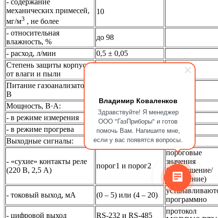
- содержание
механических примесей,
10
3
мг/м
, не более
- относительная
до 98
влажность, %
- расход, л/мин
0,5 ± 0,05
Степень защиты корпуса
IP20
от влаги и пыли
Питание газоанализатора,
220
В
Владимир Коваленков
Мощность, В·А:
Здравствуйте! Я менеджер
- в режиме измерения
100
ООО "ГазПриборы" и готов
- в режиме прогрева
150
помочь Вам. Напишите мне,
если у вас появятся вопросы.
Выходные сигналы:
пороговые
- «сухие» контакты реле
значения
порог1 и порог2
(220 В, 2,5 А)
(превышение/
понижение)
устанавливают
- токовый выход, мА
(0 – 5) или (4 – 20)
программно
протокол
- цифровой выход
RS-232 и RS-485