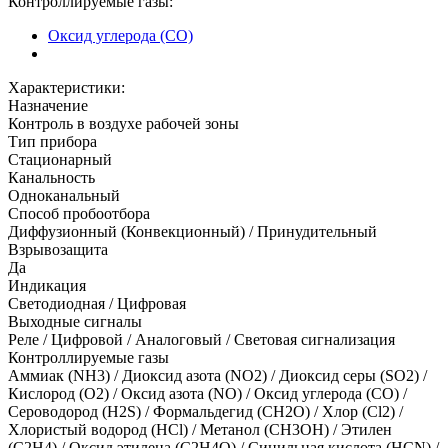
Контроллируемые газы:
Оксид углерода (CO)
Характеристики:
Назначение
Контроль в воздухе рабочей зоны
Тип прибора
Стационарный
Канальность
Одноканальный
Способ пробоотбора
Диффузионный (Конвекционный) / Принудительный
Взрывозащита
Да
Индикация
Светодиодная / Цифровая
Выходные сигналы
Реле / Цифровой / Аналоговый / Световая сигнализация
Контроллируемые газы
Аммиак (NH3)
/
Диоксид азота (NO2)
/
Диоксид серы (SO2)
/
Кислород (O2)
/
Оксид азота (NO)
/
Оксид углерода (CO)
/
Сероводород (H2S)
/
Формальдегид (CH2O)
/
Хлор (Cl2)
/
Хлористый водород (HCl)
/
Метанол (CH3OH)
/
Этилен
(C2H4)
/
Оксид этилена (C2H4O)
/
Синильная кислота (HCN)
/