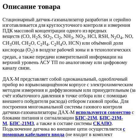
Описание товара
Стационарный датчик-газоанализатор разработан и серийно
изготавливается для круглосуточного контроля и измерения
ПДК массовой концентрации одного из вредных
веществ (CO, H
S, SO
, Cl
, NH
, NO
, HCl, RSH, N
O
, NO,
2
2
2
3
2
2
4
СН
ОН, СН
О, С
Н
, С
Н
О, HСN) или объёмной доли
3
2
2
4
2
4
кислорода (O
) в воздухе рабочей зоны и в технологических
2
средах, а также передачи измерительной информации на
верхний уровень АСУ ТП по аналоговому или цифровому
каналу связи.
ДАХ-М представляет собой одноканальный, одноблочный
прибор во взрывозащищённом корпусе с электрохимическим
методом измерения и диффузионным или принудительным (за
счёт избыточного давления в точке отбора или с помощью
внешнего побудителя расхода) отбором газовой пробы. Для
построения многоканальной системы газового контроля
датчики-газоанализаторы ДАХ-М
используются совместно
с
блоками питания и сигнализации
БПС-21М
,
БПС-21М-
М
,
БПС-21М3
,
а также в составе системы
СКАПО
.
Подключение датчика во внешние цепи осуществляется
с
помощью кабельного ввода
(не входит в комплект