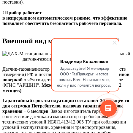
поставки).
! Прибор работает
в непрерывном
автоматическом
режиме, что эффективно
позволяет обеспечить безопасность рабочего персонала.
Внешний вид модификаций ДАХ-М
Владимир Коваленков
Здравствуйте! Я менеджер
Датчик-газоанализатор ДАХ-М внесён в реестр СИ (средств
ООО "ГазПриборы" и готов
измерений) РФ и поставляется
с первичной государственной
помочь Вам. Напишите мне,
поверкой
о чём свидетельствует электронная запись в базе
если у вас появятся вопросы.
ФГИС ”АРШИН”.
Межповерочный интервал - 1 год (12
месяцев)
.
Гарантийный срок эксплуатации составляет 36 месяцев
со
дня отгрузки П
отребителю, включая гарантийный срок
хранения – 6
месяцев
. Завод-изготовитель гарантирует
соответствие датчика-газоанализатора требованиям
технических условий ИБЯЛ.413412.005 ТУ при соблюдении
условий эксплуатации, хранения и транспортирования,
указанных в руководстве по эксплуатации на прибор.