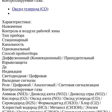
Контроллируемые газы:
Оксид углерода (CO)
Характеристики:
Назначение
Контроль в воздухе рабочей зоны
Тип прибора
Стационарный
Канальность
Одноканальный
Способ пробоотбора
Диффузионный (Конвекционный) / Принудительный
Взрывозащита
Да
Индикация
Светодиодная / Цифровая
Выходные сигналы
Реле / Цифровой / Аналоговый / Световая сигнализация
Контроллируемые газы
Аммиак (NH3)
/
Диоксид азота (NO2)
/
Диоксид серы (SO2)
/
Кислород (O2)
/
Оксид азота (NO)
/
Оксид углерода (CO)
/
Сероводород (H2S)
/
Формальдегид (CH2O)
/
Хлор (Cl2)
/
Хлористый водород (HCl)
/
Метанол (CH3OH)
/
Этилен
(C2H4)
/
Оксид этилена (C2H4O)
/
Синильная кислота (HCN)
/