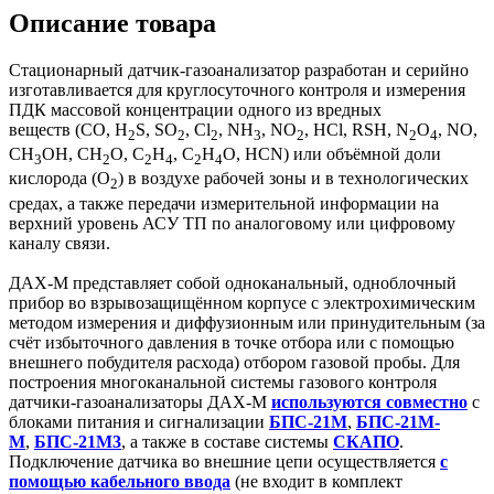
Описание товара
Стационарный датчик-газоанализатор разработан и серийно
изготавливается для круглосуточного контроля и измерения
ПДК массовой концентрации одного из вредных
веществ (CO, H
S, SO
, Cl
, NH
, NO
, HCl, RSH, N
O
, NO,
2
2
2
3
2
2
4
СН
ОН, СН
О, С
Н
, С
Н
О, HСN) или объёмной доли
3
2
2
4
2
4
кислорода (O
) в воздухе рабочей зоны и в технологических
2
средах, а также передачи измерительной информации на
верхний уровень АСУ ТП по аналоговому или цифровому
каналу связи.
ДАХ-М представляет собой одноканальный, одноблочный
прибор во взрывозащищённом корпусе с электрохимическим
методом измерения и диффузионным или принудительным (за
счёт избыточного давления в точке отбора или с помощью
внешнего побудителя расхода) отбором газовой пробы. Для
построения многоканальной системы газового контроля
датчики-газоанализаторы ДАХ-М
используются совместно
с
блоками питания и сигнализации
БПС-21М
,
БПС-21М-
М
,
БПС-21М3
,
а также в составе системы
СКАПО
.
Подключение датчика во внешние цепи осуществляется
с
помощью кабельного ввода
(не входит в комплект