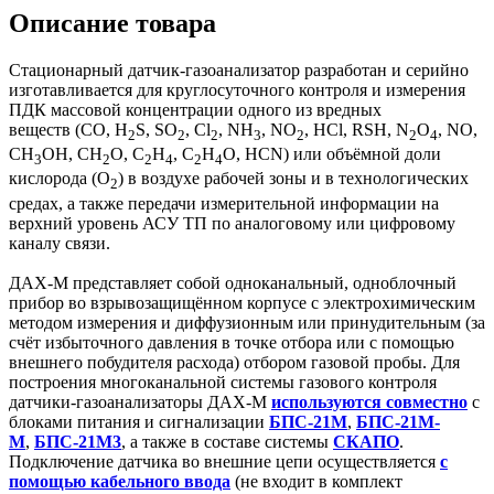
Описание товара
Стационарный датчик-газоанализатор разработан и серийно
изготавливается для круглосуточного контроля и измерения
ПДК массовой концентрации одного из вредных
веществ (CO, H
S, SO
, Cl
, NH
, NO
, HCl, RSH, N
O
, NO,
2
2
2
3
2
2
4
СН
ОН, СН
О, С
Н
, С
Н
О, HСN) или объёмной доли
3
2
2
4
2
4
кислорода (O
) в воздухе рабочей зоны и в технологических
2
средах, а также передачи измерительной информации на
верхний уровень АСУ ТП по аналоговому или цифровому
каналу связи.
ДАХ-М представляет собой одноканальный, одноблочный
прибор во взрывозащищённом корпусе с электрохимическим
методом измерения и диффузионным или принудительным (за
счёт избыточного давления в точке отбора или с помощью
внешнего побудителя расхода) отбором газовой пробы. Для
построения многоканальной системы газового контроля
датчики-газоанализаторы ДАХ-М
используются совместно
с
блоками питания и сигнализации
БПС-21М
,
БПС-21М-
М
,
БПС-21М3
,
а также в составе системы
СКАПО
.
Подключение датчика во внешние цепи осуществляется
с
помощью кабельного ввода
(не входит в комплект