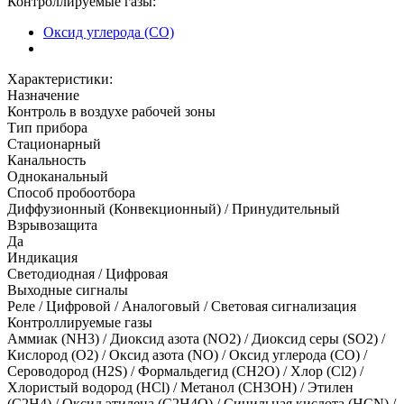
Контроллируемые газы:
Оксид углерода (CO)
Характеристики:
Назначение
Контроль в воздухе рабочей зоны
Тип прибора
Стационарный
Канальность
Одноканальный
Способ пробоотбора
Диффузионный (Конвекционный) / Принудительный
Взрывозащита
Да
Индикация
Светодиодная / Цифровая
Выходные сигналы
Реле / Цифровой / Аналоговый / Световая сигнализация
Контроллируемые газы
Аммиак (NH3)
/
Диоксид азота (NO2)
/
Диоксид серы (SO2)
/
Кислород (O2)
/
Оксид азота (NO)
/
Оксид углерода (CO)
/
Сероводород (H2S)
/
Формальдегид (CH2O)
/
Хлор (Cl2)
/
Хлористый водород (HCl)
/
Метанол (CH3OH)
/
Этилен
(C2H4)
/
Оксид этилена (C2H4O)
/
Синильная кислота (HCN)
/