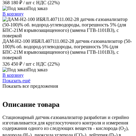
368 180 ₽
/ шт
с НДС (22%)
Под заказ
В корзину
ДАМ-Н2-100 ИБЯЛ.407111.002-28 датчик-газоанализатор (50-
100)% об. водород-углеводороды, погрешность 5% (для
БПС-21М взрывозащищенного) (замена ГТВ-1101ВЗ), с
поверкой
326 450 ₽
/ шт
с НДС (22%)
Под заказ
В корзину
Показать ещё
Показать все предложения
Описание товара
Стационарный датчик-газоанализатор разработан и серийно
изготавливается для круглосуточного контроля и измерения
содержания одного из следующих веществ - кислорода (O
),
2
водорода (Н
), диоксида углерода (СO
), дейтерия (D
) в