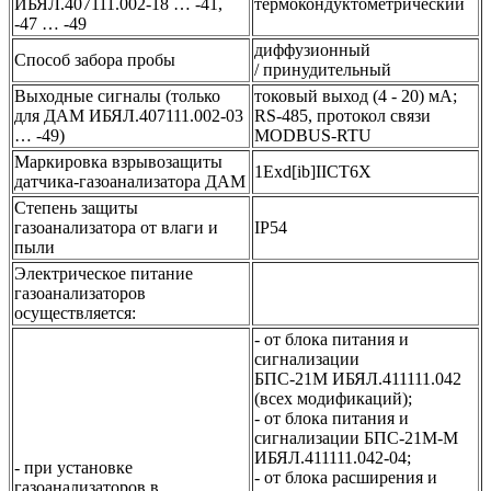
ИБЯЛ.407111.002-18 … -41,
термокондуктометрический
-47 … -49
диффузионный
Способ забора пробы
/ принудительный
Выходные сигналы (только
токовый выход (4 - 20) мА;
для ДАМ ИБЯЛ.407111.002-03
RS-485, протокол связи
… -49)
MODBUS-RTU
Маркировка взрывозащиты
1Exd[ib]IICT6X
датчика-газоанализатора ДАМ
Степень защиты
газоанализатора от влаги и
IР54
пыли
Электрическое питание
газоанализаторов
осуществляется:
- от блока питания и
сигнализации
БПС-21М ИБЯЛ.411111.042
(всех модификаций);
- от блока питания и
сигнализации БПС-21М-М
ИБЯЛ.411111.042-04;
- при установке
- от блока расширения и
газоанализаторов в