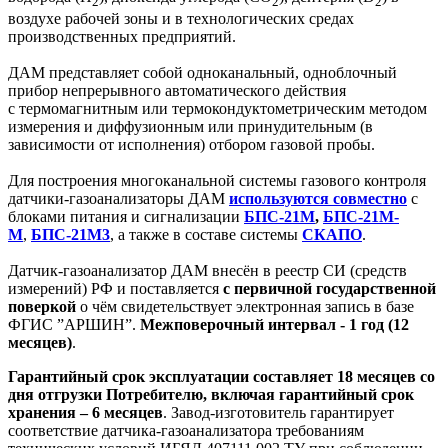
2
2
2
воздухе рабочей зоны и в технологических средах
производственных предприятий.
ДАМ представляет собой одноканальный, одноблочный
прибор непрерывного автоматического действия
с термомагнитным или термокондуктометрическим методом
измерения и диффузионным или принудительным (в
зависимости от исполнения) отбором газовой пробы.
Для построения многоканальной системы газового контроля
датчики-газоанализаторы ДАМ
используются совместно
с
блоками питания и сигнализации
БПС-21М
,
БПС-21М-
М
,
БПС-21М3
, а также в составе системы
СКАПО
.
Датчик-газоанализатор ДАМ внесён в реестр СИ (средств
измерений) РФ и поставляется
с первичной государственной
поверкой
о чём свидетельствует электронная запись в базе
ФГИС ”АРШИН”.
Межповерочный интервал - 1 год (12
месяцев)
.
Гарантийный срок эксплуатации составляет 18 месяцев
со
дня отгрузки П
отребителю, включая гарантийный срок
хранения – 6 месяцев
. Завод-изготовитель гарантирует
соответствие датчика-газоанализатора требованиям