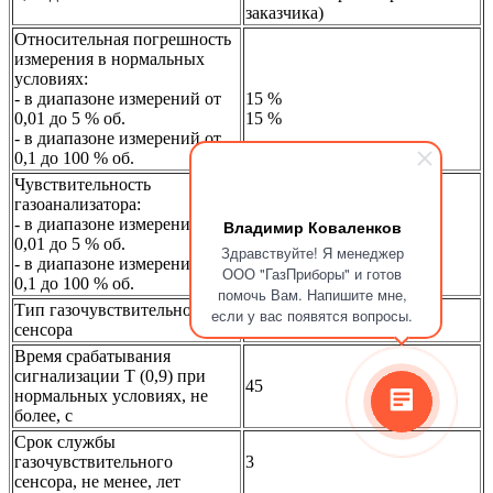
заказчика)
Относительная погрешность
измерения в нормальных
условиях:
- в диапазоне измерений от
15 %
0,01 до 5 % об.
15 %
- в диапазоне измерений от
0,1 до 100 % об.
Чувствительность
газоанализатора:
- в диапазоне измерений от
Владимир Коваленков
0,01 % об.
0,01 до 5 % об.
Здравствуйте! Я менеджер
0,1 % об.
- в диапазоне измерений от
ООО "ГазПриборы" и готов
0,1 до 100 % об.
помочь Вам. Напишите мне,
Тип газочувствительного
если у вас появятся вопросы.
оптический
сенсора
Время срабатывания
сигнализации Т (0,9) при
45
нормальных условиях, не
более, с
Срок службы
газочувствительного
3
сенсора, не менее, лет