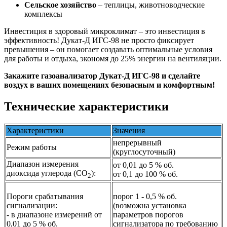
Сельское хозяйство
– теплицы, животноводческие
комплексы
Инвестиция в здоровый микроклимат – это инвестиция в
эффективность! Дукат-Д ИГС-98 не просто фиксирует
превышения – он помогает создавать оптимальные условия
для работы и отдыха, экономя до 25% энергии на вентиляции.
Закажите газоанализатор Дукат-Д ИГС-98 и сделайте
воздух в ваших помещениях безопасным и комфортным!
Технические характеристики
Характеристики
Значения
непрерывный
Режим работы
(круглосуточный)
Диапазон измерения
от 0,01 до 5 % об.
диоксида углерода (CO
):
от 0,1 до 100 % об.
2
Пороги срабатывания
порог 1 - 0,5 % об.
сигнализации:
(возможна установка
- в диапазоне измерений от
параметров порогов
0,01 до 5 % об.
сигнализатора по требованию