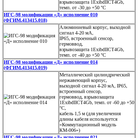
взрывозащита 1ExibdIICT4Gb,
темп. от -30 до +50 °C
ИГС-98 модификации «Д» исполнение 010
(ФГИМ.413415.018)
Алюминиевый корпус, выходной
сигнал 4-20 мА,
IP65, встроенный сенсор,
гермоввод,
взрывозащита 1ExibdIICT4Gb,
темп. от -40 до +50 °C
ИГС-98 модификации «Д» исполнение 014
(ФГИМ.413415.019)
Металлический цилиндрический
нержавеющий корпус,
выходной сигнал 4-20 мА, IP65,
встроенный сенсор,
гермоввод, взрывозащита
1ExibdIICT4Gb, темп. от -60 до +50
°C,
кабель 1,5 м (для увеличения
длины кабеля используется
«Коммутационный модуль
КМ-006»)
ИГС-98 модификации «Д» исполнение 021