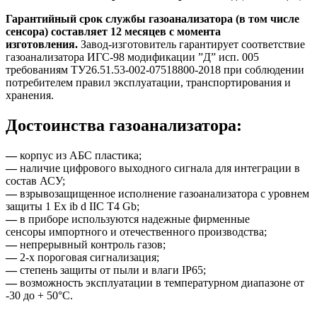
Гарантийный срок службы газоанализатора (в том числе
сенсора) составляет 12 месяцев с момента
изготовления.
Завод-изготовитель гарантирует соответствие
газоанализатора ИГС-98 модификации ”Д” исп. 005
требованиям ТУ26.51.53-002-07518800-2018 при соблюдении
потребителем правил эксплуатации, транспортирования и
хранения.
Достоинства газоанализатора:
—
корпус из АБС пластика;
—
наличие цифрового выходного сигнала для интеграции в
состав АСУ;
—
взрывозащищенное исполнение газоанализатора с уровнем
защиты 1 Ex ib d IIС T4 Gb;
—
в приборе используются надежные фирменные
сенсоры импортного и отечественного производства;
—
непрерывный контроль газов;
—
2-х пороговая сигнализация;
—
степень защиты от пыли и влаги IP65;
—
возможность эксплуатации в температурном диапазоне от
-30 до + 50°C.