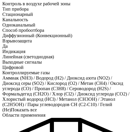
Контроль в воздухе рабочей зоны
Тип прибора
Стационарный
Канальность
Одноканальный
Способ пробоотбора
Диффузионный (Конвекционный)
Взрывозащита
Да
Индикация
Линейная (светодиодная)
Выходные сигналы
Цифровой
Контроллируемые газы
Аммиак (NH3)
/
Водород (H2)
/
Диоксид азота (NO2)
/
Диоксид серы (SO2)
/
Кислород (O2)
/
Метан (CH4)
/
Оксид
углерода (CO)
/
Пропан (C3H8)
/
Сероводород (H2S)
/
Формальдегид (CH2O)
/
Хлор (Cl2)
/
Диоксид углерода (CO2)
/
Хлористый водород (HCl)
/
Метанол (CH3OH)
/
Этанол
(C2H5OH)
/
Пары углеводородов CH (C2-C10)
/
Гелий
(He)
Показать все
Области применения