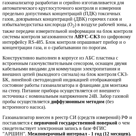
газоанализатор разработан и серийно изготавливается для
автоматического круглосуточного контроля и измерения
предельно допустимых концентраций (ПДК) токсичных
газов, довзрывных концентраций (ДВК) горючих газов и
избытка/недостатка кислорода (O
) в воздухе рабочей зоны, а
2
также передачи измерительной информации на блок контроля
системы контроля загазованности
АВУС-СКЗ
по цифровому
интерфейсу RS-485. Блок контроля опрашивает прибор и о
концентрации газа, и о срабатывании по порогам.
Конструктивно выполнен в корпусе из АБС пластика с
встроенным газочувствительным сенсором, оснащен двумя
кабельными вводами для коммутации электропитания и
внешних цепей (выходного сигнала) на блок контроля СКЗ-
БК, линейной светодиодной индикацией отображающей
состояние работы газоанализатора и фланцами для монтажа
на стену. Питание прибора осуществляется от внешнего
источника с номинальным напряжением 24В. Забор газовой
пробы осуществляется
диффузионным методом
(без
встроенного насоса).
Газоанализатор внесен в реестр СИ (средств измерений) РФ и
поставляется
с первичной государственной поверкой
о чем
свидетельствует электронная запись в базе ФГИС
”АРШИН”.
Межповерочный интервал - 1 год (12 месяцев).