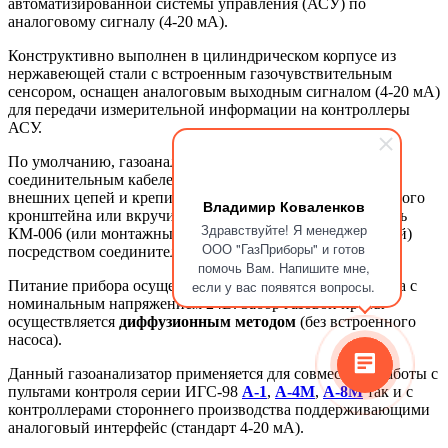
автоматизированной системы управления (АСУ) по
аналоговому сигналу (4-20 мА).
Конструктивно выполнен в цилиндрическом корпусе из
нержавеющей стали с встроенным газочувствительным
сенсором, оснащен аналоговым выходным сигналом (4-20 мА)
для передачи измерительной информации на контроллеры
АСУ.
По умолчанию, газоанализатор поставляется с
соединительным кабелем длиной 1,7 м для коммутации
внешних цепей и крепится на стену с помощью монтажного
Владимир Коваленков
кронштейна или вкручивается в коммутационный модуль
Здравствуйте! Я менеджер
КМ-006 (или монтажные коробки других производителей)
ООО "ГазПриборы" и готов
посредством соединительной резъбы.
помочь Вам. Напишите мне,
Питание прибора осуществляется от внешнего источника с
если у вас появятся вопросы.
номинальным напряжением 24В. Забор газовой пробы
осуществляется
диффузионным методом
(без встроенного
насоса).
Данный газоанализатор применяется для совместной работы с
пультами контроля серии ИГС-98
А-1
,
А-4М
,
А-8М
так и с
контроллерами стороннего производства поддерживающими
аналоговый интерфейс (стандарт 4-20 мА).