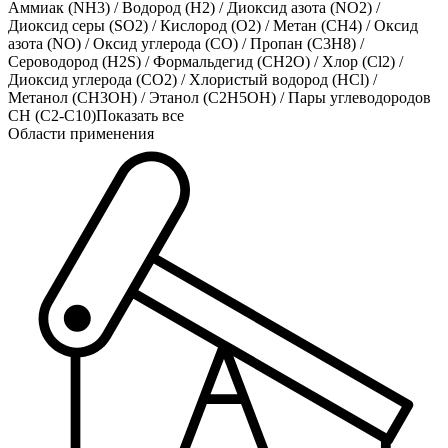
Аммиак (NH3)
/
Водород (H2)
/
Диоксид азота (NO2)
/
Диоксид серы (SO2)
/
Кислород (O2)
/
Метан (CH4)
/
Оксид
азота (NO)
/
Оксид углерода (CO)
/
Пропан (C3H8)
/
Сероводород (H2S)
/
Формальдегид (CH2O)
/
Хлор (Cl2)
/
Диоксид углерода (CO2)
/
Хлористый водород (HCl)
/
Метанол (CH3OH)
/
Этанол (C2H5OH)
/
Пары углеводородов
CH (C2-C10)
Показать все
Области применения