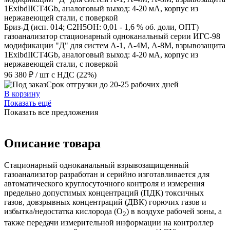
Бриз-Д (исп. 014; C2H5ОН: 0,01 - 1,6 % об. доли, ОПТ)
газоанализатор стационарный одноканальный серии ИГС-98
модификации "Д" для систем А-1, А-4М, А-8М, взрывозащита
1ExibdIICT4Gb, аналоговый выход: 4-20 мА, корпус из
нержавеющей стали, с поверкой
96 380 ₽
/ шт
с НДС (22%)
Срок отгрузки до 20-25 рабочих дней
В корзину
Показать ещё
Показать все предложения
Описание товара
Стационарный одноканальный взрывозащищенный
газоанализатор разработан и серийно изготавливается для
автоматического круглосуточного контроля и измерения
предельно допустимых концентраций (ПДК) токсичных
газов, довзрывных концентраций (ДВК) горючих газов и
избытка/недостатка кислорода (O
) в воздухе рабочей зоны, а
2
также передачи измерительной информации на контроллер