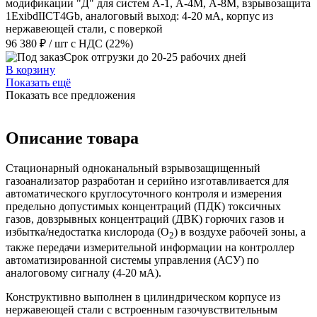
модификации "Д" для систем А-1, А-4М, А-8М, взрывозащита
1ExibdIICT4Gb, аналоговый выход: 4-20 мА, корпус из
нержавеющей стали, с поверкой
96 380 ₽
/ шт
с НДС (22%)
Срок отгрузки до 20-25 рабочих дней
В корзину
Показать ещё
Показать все предложения
Описание товара
Стационарный одноканальный взрывозащищенный
газоанализатор разработан и серийно изготавливается для
автоматического круглосуточного контроля и измерения
предельно допустимых концентраций (ПДК) токсичных
газов, довзрывных концентраций (ДВК) горючих газов и
избытка/недостатка кислорода (O
) в воздухе рабочей зоны, а
2
также передачи измерительной информации на контроллер
автоматизированной системы управления (АСУ) по
аналоговому сигналу (4-20 мА).
Конструктивно выполнен в цилиндрическом корпусе из
нержавеющей стали с встроенным газочувствительным