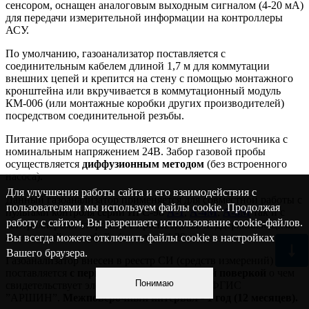
сенсором, оснащен аналоговым выходным сигналом (4-20 мА)
для передачи измерительной информации на контроллеры
АСУ.
По умолчанию, газоанализатор поставляется с
соединительным кабелем длиной 1,7 м для коммутации
внешних цепей и крепится на стену с помощью монтажного
кронштейна или вкручивается в коммутационный модуль
КМ-006 (или монтажные коробки других производителей)
посредством соединительной резъбы.
Питание прибора осуществляется от внешнего источника с
номинальным напряжением 24В. Забор газовой пробы
осуществляется
диффузионным методом
(без встроенного
насоса).
Для улучшения работы сайта и его взаимодействия с
Данный газоанализатор применяется для совместной работы с
пользователями мы используем файлы cookie. Продолжая
пультами контроля серии ИГС-98
А-1
,
А-4М
,
А-8М
так и с
работу с сайтом, Вы разрешаете использование cookie-файлов.
контроллерами стороннего производства поддерживающими
аналоговый интерфейс (стандарт 4-20 мА).
Вы всегда можете отключить файлы cookie в настройках
Вашего браузера.
Газоанализатор внесен в реестр СИ (средств измерений) РФ и
поставляется
с первичной государственной поверкой
о чем
Понимаю
свидетельствует электронная запись в базе ФГИС
”АРШИН”.
Межповерочный интервал - 1 год (12 месяцев).