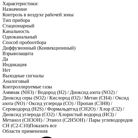
Характеристики:
Назначение
Контроль в воздухе рабочей зоны
Тип прибора
Стационарный
Канальность
Одноканальный
Способ пробоотбора
Диффузионный (Конвекционный)
Взрывозащита
Да
Индикация
Нет
Выходные сигналы
Аналоговый
Контроллируемые газы
Аммиак (NH3)
/
Водород (H2)
/
Диоксид азота (NO2)
/
Диоксид серы (SO2)
/
Кислород (O2)
/
Метан (CH4)
/
Оксид
азота (NO)
/
Оксид углерода (CO)
/
Пропан (C3H8)
/
Сероводород (H2S)
/
Формальдегид (CH2O)
/
Хлор (Cl2)
/
Диоксид углерода (CO2)
/
Хлористый водород (HCl)
/
Метанол (CH3OH)
/
Этанол (C2H5OH)
/
Пары углеводородов
CH (C2-C10)
Показать все
Области применения