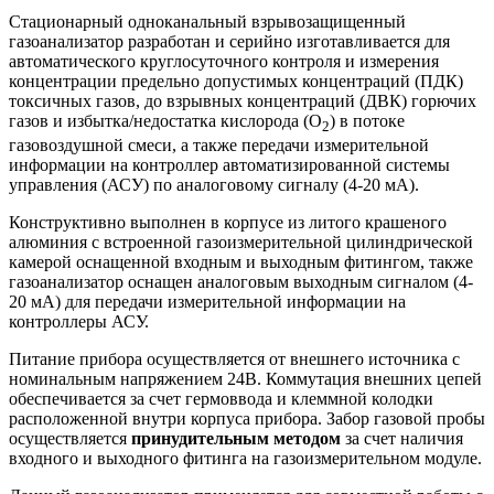
Стационарный одноканальный взрывозащищенный
газоанализатор разработан и серийно изготавливается для
автоматического круглосуточного контроля и измерения
концентрации предельно допустимых концентраций (ПДК)
токсичных газов, до взрывных концентраций (ДВК) горючих
газов и избытка/недостатка кислорода (O
) в потоке
2
газовоздушной смеси, а также передачи измерительной
информации на контроллер автоматизированной системы
управления (АСУ) по аналоговому сигналу (4-20 мА).
Конструктивно выполнен в корпусе из литого крашеного
алюминия с встроенной газоизмерительной цилиндрической
камерой оснащенной входным и выходным фитингом, также
газоанализатор оснащен аналоговым выходным сигналом (4-
20 мА) для передачи измерительной информации на
контроллеры АСУ.
Питание прибора осуществляется от внешнего источника с
номинальным напряжением 24В. Коммутация внешних цепей
обеспечивается за счет гермоввода и клеммной колодки
расположенной внутри корпуса прибора. Забор газовой пробы
осуществляется
принудительным методом
за счет наличия
входного и выходного фитинга на газоизмерительном модуле.