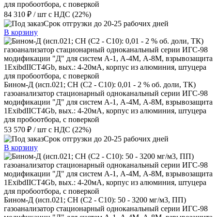
для пробоотбора, с поверкой
84 310 ₽
/ шт
с НДС (22%)
Срок отгрузки до 20-25 рабочих дней
В корзину
Бином-Д (исп.021; CH (С2 - С10): 0,01 - 2 % об. доли, ТК)
газоанализатор стационарный одноканальный серии ИГС-98
модификации "Д" для систем А-1, А-4М, А-8М, взрывозащита
1ExibdIICT4Gb, вых.: 4-20мА, корпус из алюминия, штуцера
для пробоотбора, с поверкой
53 570 ₽
/ шт
с НДС (22%)
Срок отгрузки до 20-25 рабочих дней
В корзину
Бином-Д (исп.021; CH (С2 - С10): 50 - 3200 мг/м3, ПП)
газоанализатор стационарный одноканальный серии ИГС-98