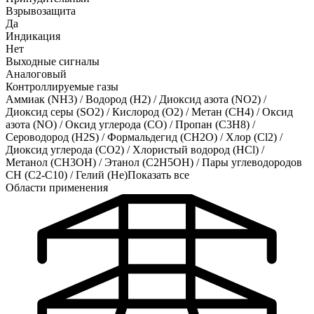
Взрывозащита
Да
Индикация
Нет
Выходные сигналы
Аналоговый
Контроллируемые газы
Аммиак (NH3)
/
Водород (H2)
/
Диоксид азота (NO2)
/
Диоксид серы (SO2)
/
Кислород (O2)
/
Метан (CH4)
/
Оксид
азота (NO)
/
Оксид углерода (CO)
/
Пропан (C3H8)
/
Сероводород (H2S)
/
Формальдегид (CH2O)
/
Хлор (Cl2)
/
Диоксид углерода (CO2)
/
Хлористый водород (HCl)
/
Метанол (CH3OH)
/
Этанол (C2H5OH)
/
Пары углеводородов
CH (C2-C10)
/
Гелий (He)
Показать все
Области применения