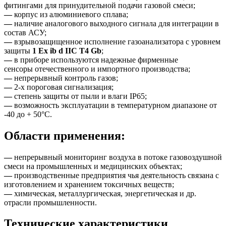
фитингами для принудительной подачи газовой смеси;
—
корпус из алюминиевого сплава;
—
наличие аналогового выходного сигнала для интеграции в
состав АСУ;
—
взрывозащищенное исполнение газоанализатора с уровнем
защиты
1 Ex ib d IIС T4 Gb
;
—
в приборе используются надежные фирменные
сенсоры отечественного и импортного производства;
—
непрерывный контроль газов;
—
2-х пороговая сигнализация;
—
степень защиты от пыли и влаги IP65;
—
возможность эксплуатации в температурном диапазоне от
-40 до + 50°C.
Области применения:
—
непрерывный мониторинг воздуха в потоке газовоздушной
смеси на промышленных и медицинских объектах;
—
производственные предприятия чья деятельность связана с
изготовлением и хранением токсичных веществ;
—
химическая, металлургическая, энергетическая и др.
отрасли промышленности.
Технические характеристики