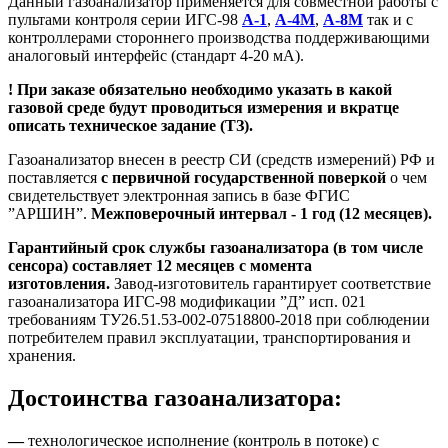
Данный газоанализатор применяется для совместной работы с
пультами контроля серии ИГС-98
А-1
,
А-4М
,
А-8М
так и с
контроллерами стороннего производства поддерживающими
аналоговый интерфейс (стандарт 4-20 мА).
! При заказе обязательно необходимо указать в какой
газовой среде будут проводиться измерения и
вкратце
описать техническое задание (ТЗ)
.
Газоанализатор внесен в реестр СИ (средств измерений) РФ и
поставляется
с первичной государственной поверкой
о чем
свидетельствует электронная запись в базе ФГИС
”АРШИН”.
Межповерочный интервал - 1 год (12 месяцев).
Гарантийный срок службы газоанализатора (в том числе
сенсора) составляет 12 месяцев с момента
изготовления.
Завод-изготовитель гарантирует соответствие
газоанализатора ИГС-98 модификации ”Д” исп. 021
требованиям ТУ26.51.53-002-07518800-2018 при соблюдении
потребителем правил эксплуатации, транспортирования и
хранения.
Достоинства газоанализатора:
—
технологическое исполнение (контроль в потоке) с