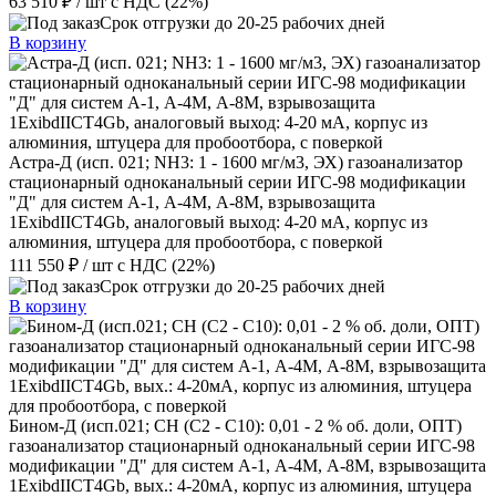
63 510 ₽
/ шт
с НДС (22%)
Срок отгрузки до 20-25 рабочих дней
В корзину
Астра-Д (исп. 021; NН3: 1 - 1600 мг/м3, ЭХ) газоанализатор
стационарный одноканальный серии ИГС-98 модификации
"Д" для систем А-1, А-4М, А-8М, взрывозащита
1ExibdIICT4Gb, аналоговый выход: 4-20 мА, корпус из
алюминия, штуцера для пробоотбора, с поверкой
111 550 ₽
/ шт
с НДС (22%)
Срок отгрузки до 20-25 рабочих дней
В корзину
Бином-Д (исп.021; CH (С2 - С10): 0,01 - 2 % об. доли, ОПТ)
газоанализатор стационарный одноканальный серии ИГС-98
модификации "Д" для систем А-1, А-4М, А-8М, взрывозащита
1ExibdIICT4Gb, вых.: 4-20мА, корпус из алюминия, штуцера