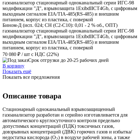
Бином-Д (исп. 024; CH (C2-C10): 0,01 - 2 % об., ОПТ)
газоанализатор стационарный одноканальный серии ИГС-98
модификации "Д", взрывозащита 1ExibdIIСT4Gb, с цифровым
выходным сигналом EIA/TIA-485(RS-485) и внешним
питанием, корпус из пластика, с поверкой
70 080 ₽
/ шт
с НДС (22%)
Срок отгрузки до 20-25 рабочих дней
В корзину
Показать ещё
Показать все предложения
Описание товара
Стационарный одноканальный взрывозащищенный
газоанализатор разработан и серийно изготавливается для
автоматического круглосуточного контроля предельно
допустимых концентраций (ПДК) токсичных газов,
довзрывных концентраций (ДВК) горючих газов и избытка/
недостатка кислорода (O
) в воздухе рабочей зоны, а также
2