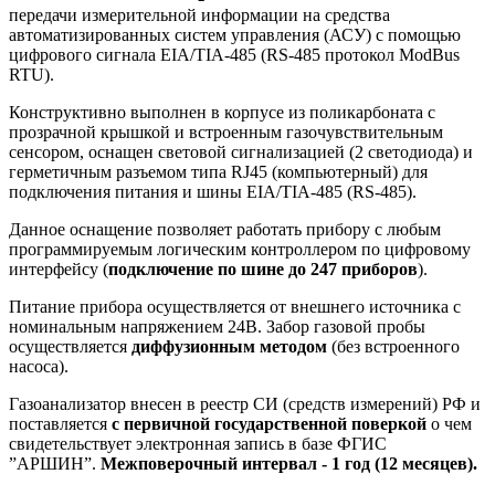
передачи измерительной информации на средства
автоматизированных систем управления (АСУ) с помощью
цифрового сигнала EIA/TIA-485 (RS-485 протокол ModBus
RTU).
Конструктивно выполнен в корпусе из поликарбоната с
прозрачной крышкой и встроенным газочувствительным
сенсором, оснащен световой сигнализацией (2 светодиода) и
герметичным разъемом типа RJ45 (компьютерный) для
подключения питания и шины EIA/TIA-485 (RS-485).
Данное оснащение позволяет работать прибору с любым
программируемым логическим контроллером по цифровому
интерфейсу (
подключение по шине до 247 приборов
).
Питание прибора осуществляется от внешнего источника с
номинальным напряжением 24В. Забор газовой пробы
осуществляется
диффузионным методом
(без встроенного
насоса).
Газоанализатор внесен в реестр СИ (средств измерений) РФ и
поставляется
с первичной государственной поверкой
о чем
свидетельствует электронная запись в базе ФГИС
”АРШИН”.
Межповерочный интервал - 1 год (12 месяцев).