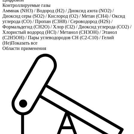
Контроллируемые газы
Аммиак (NH3)
/
Водород (H2)
/
Диоксид азота (NO2)
/
Диоксид серы (SO2)
/
Кислород (O2)
/
Метан (CH4)
/
Оксид
углерода (CO)
/
Пропан (C3H8)
/
Сероводород (H2S)
/
Формальдегид (CH2O)
/
Хлор (Cl2)
/
Диоксид углерода (CO2)
/
Хлористый водород (HCl)
/
Метанол (CH3OH)
/
Этанол
(C2H5OH)
/
Пары углеводородов CH (C2-C10)
/
Гелий
(He)
Показать все
Области применения