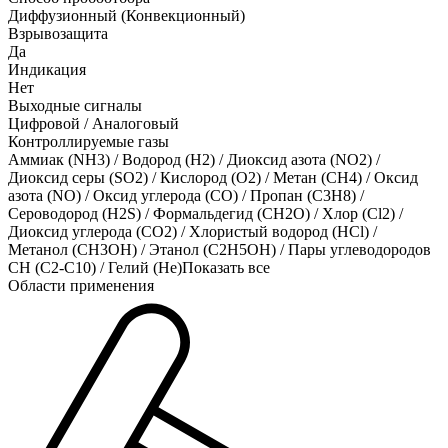
Диффузионный (Конвекционный)
Взрывозащита
Да
Индикация
Нет
Выходные сигналы
Цифровой / Аналоговый
Контроллируемые газы
Аммиак (NH3)
/
Водород (H2)
/
Диоксид азота (NO2)
/
Диоксид серы (SO2)
/
Кислород (O2)
/
Метан (CH4)
/
Оксид
азота (NO)
/
Оксид углерода (CO)
/
Пропан (C3H8)
/
Сероводород (H2S)
/
Формальдегид (CH2O)
/
Хлор (Cl2)
/
Диоксид углерода (CO2)
/
Хлористый водород (HCl)
/
Метанол (CH3OH)
/
Этанол (C2H5OH)
/
Пары углеводородов
CH (C2-C10)
/
Гелий (He)
Показать все
Области применения