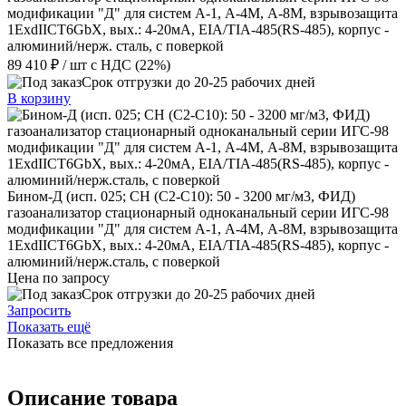
модификации "Д" для систем А-1, А-4М, А-8М, взрывозащита
1ExdIIСT6GbX, вых.: 4-20мА, EIA/TIA-485(RS-485), корпус -
алюминий/нерж. сталь, с поверкой
89 410 ₽
/ шт
с НДС (22%)
Срок отгрузки до 20-25 рабочих дней
В корзину
Бином-Д (исп. 025; CH (C2-C10): 50 - 3200 мг/м3, ФИД)
газоанализатор стационарный одноканальный серии ИГС-98
модификации "Д" для систем А-1, А-4М, А-8М, взрывозащита
1ExdIIСT6GbX, вых.: 4-20мА, EIA/TIA-485(RS-485), корпус -
алюминий/нерж.сталь, с поверкой
Цена по запросу
Срок отгрузки до 20-25 рабочих дней
Запросить
Показать ещё
Показать все предложения
Описание товара