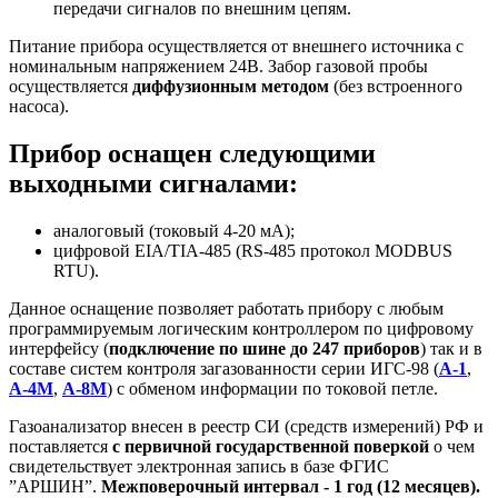
передачи сигналов по внешним цепям.
Питание прибора осуществляется от внешнего источника с
номинальным напряжением 24В. Забор газовой пробы
осуществляется
диффузионным методом
(без встроенного
насоса).
Прибор оснащен следующими
выходными сигналами:
аналоговый (токовый 4-20 мА);
цифровой EIA/TIA-485 (RS-485 протокол MODBUS
RTU).
Данное оснащение позволяет работать прибору с любым
программируемым логическим контроллером по цифровому
интерфейсу (
подключение по шине до 247 приборов
) так и в
составе систем контроля загазованности серии ИГС-98 (
А-1
,
А-4М
,
А-8М
) с обменом информации по токовой петле.
Газоанализатор внесен в реестр СИ (средств измерений) РФ и
поставляется
с первичной государственной поверкой
о чем
свидетельствует электронная запись в базе ФГИС
”АРШИН”.
Межповерочный интервал - 1 год (12 месяцев).