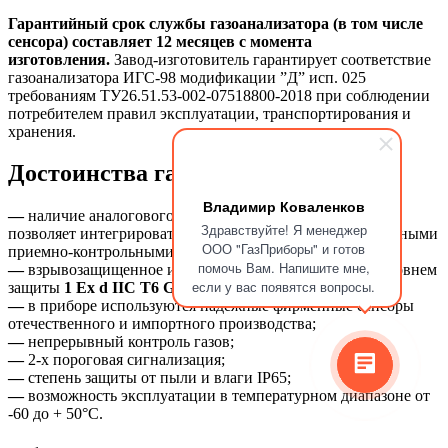
Гарантийный срок службы газоанализатора (в том числе
сенсора) составляет 12 месяцев с момента
изготовления.
Завод-изготовитель гарантирует соответствие
газоанализатора ИГС-98 модификации ”Д” исп. 025
требованиям ТУ26.51.53-002-07518800-2018 при соблюдении
потребителем правил эксплуатации, транспортирования и
хранения.
Достоинства газоанализатора:
Владимир Коваленков
—
наличие аналогового и цифрового выходного сигнала
Здравствуйте! Я менеджер
позволяет интегрировать газоанализатор в АСУ с различными
ООО "ГазПриборы" и готов
приемно-контрольными устройствами;
помочь Вам. Напишите мне,
—
взрывозащищенное исполнение газоанализатора с уровнем
если у вас появятся вопросы.
защиты
1 Ex d IIС T6 Gb X
;
—
в приборе используются надежные фирменные сенсоры
отечественного и импортного производства;
—
непрерывный контроль газов;
—
2-х пороговая сигнализация;
—
степень защиты от пыли и влаги IP65;
—
возможность эксплуатации в температурном диапазоне от
-60 до + 50°C.