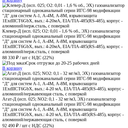
В корзину
Клевер-Д (исп. 025; О2: 0,01 - 1,6 % об., ЭХ) газоанализатор
стационарный одноканальный серии ИГС-98 модификации
"Д" для систем А-1, А-4М, А-8М, взрывозащита
1ExdIIСT6GbX, вых.: 4-20мА, EIA/TIA-485(RS-485), корпус -
алюминий/нерж.сталь, с поверкой
88 330 ₽
/ шт
с НДС (22%)
Срок отгрузки до 20-25 рабочих дней
В корзину
Агат-Д (исп. 025; NO2: 0,1 - 32 мг/м3, ЭХ) газоанализатор
стационарный одноканальный серии ИГС-98 модификации
"Д" для систем А-1, А-4М, А-8М, взрывозащита
1ExdIIСT6GbX, вых.: 4-20 мА, EIA/TIA-485(RS-485), корпус -
алюминий/нержавеющая сталь, с поверкой
92 490 ₽
/ шт
с НДС (22%)