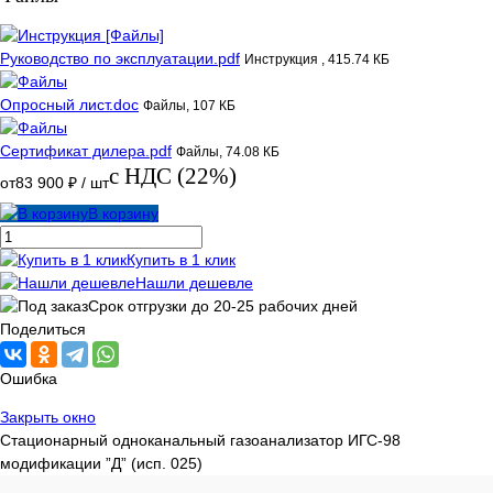
Руководство по эксплуатации.pdf
Инструкция , 415.74 КБ
Опросный лист.doc
Файлы, 107 КБ
Сертификат дилера.pdf
Файлы, 74.08 КБ
с НДС (22%)
от
83 900 ₽
/ шт
В корзину
Купить в 1 клик
Нашли дешевле
Срок отгрузки до 20-25 рабочих дней
Поделиться
Ошибка
Закрыть окно
Стационарный одноканальный газоанализатор ИГС-98
модификации ”Д” (исп. 025)