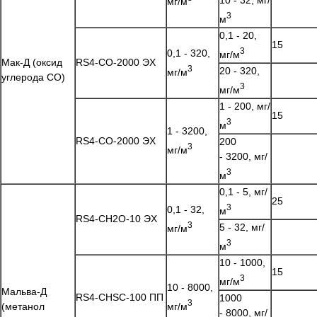
мг/м
3
м
0,1 - 20,
15
3
0,1 - 320,
мг/м
Мак-Д (оксид
RS4-CO-2000 ЭХ
3
20 - 320,
мг/м
углерода CO)
3
мг/м
1 - 200, мг/
15
3
м
1 - 3200,
RS4-CO-2000 ЭХ
200
3
мг/м
- 3200, мг/
3
м
0,1 - 5, мг/
25
3
0,1 - 32,
м
RS4-CH2O-10 ЭХ
3
5 - 32, мг/
мг/м
3
м
10 - 1000,
15
3
мг/м
10 - 8000,
Мальва-Д
RS4-CHSC-100 ПП
1000
3
мг/м
(метанол
- 8000, мг/