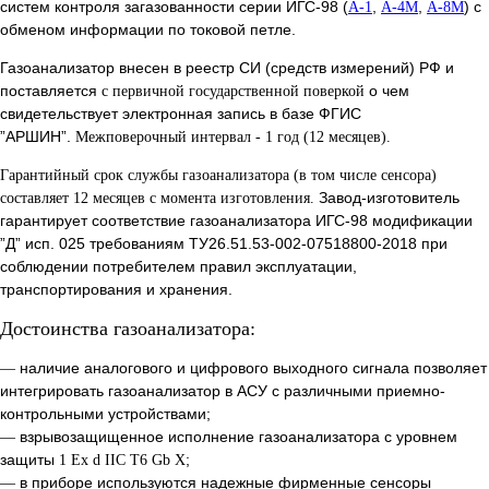
систем контроля загазованности серии ИГС-98 (
,
,
) с
А-1
А-4М
А-8М
обменом информации по токовой петле.
Газоанализатор внесен в реестр СИ (средств измерений) РФ и
поставляется
о чем
с первичной государственной поверкой
свидетельствует электронная запись в базе ФГИС
”АРШИН”.
Межповерочный интервал - 1 год (12 месяцев).
Гарантийный срок службы газоанализатора (в том числе сенсора)
Завод-изготовитель
составляет 12 месяцев с момента изготовления.
гарантирует соответствие газоанализатора ИГС-98 модификации
”Д” исп. 025 требованиям ТУ26.51.53-002-07518800-2018 при
соблюдении потребителем правил эксплуатации,
транспортирования и хранения.
Достоинства газоанализатора:
наличие аналогового и цифрового выходного сигнала позволяет
—
интегрировать газоанализатор в АСУ с различными приемно-
контрольными устройствами;
взрывозащищенное исполнение газоанализатора с уровнем
—
защиты
;
1 Ex d IIС T6 Gb X
в приборе используются надежные фирменные сенсоры
—