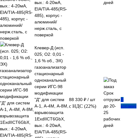
вых.: 4-20мА,
дней
EIA/TIA-485(RS-
485), корпус -
алюминий/
нерж.сталь, с
поверкой
Клевер-Д (исп.
025; О2: 0,01 -
1,6 % об., ЭХ)
газоанализатор
стационарный
одноканальный
серии ИГС-98
модификации
Срок
"Д" для систем
88 330 ₽
/ шт
отгрузки
В
А-1, А-4М, А-8М,
с НДС (22%)
до 20-
корзину
взрывозащита
25
1ExdIIСT6GbX,
рабочих
вых.: 4-20мА,
дней
EIA/TIA-485(RS-