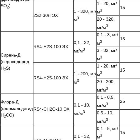
1 - 20, мг/
SO
)
2
15
3
1 - 320, мг/
м
2S2-30Л ЭХ
3
20 - 320,
м
3
мг/м
0,1 - 3, мг/
15
3
0,1 - 32,
м
RS4-H2S-100 ЭХ
3
3 - 32, мг/
мг/м
Сирень-Д
3
м
(сероводород
1 - 20, мг/
H
S)
2
15
3
1 - 200, мг/
м
RS4-H2S-100 ЭХ
3
20 - 200,
м
3
мг/м
0,1 - 0,5,
25
Флора-Д
3
0,1 - 10,
мг/м
(формальдегид
RS4-CH2O-10 ЭХ
3
0,5 - 10,
мг/м
H
CO)
2
3
мг/м
0,1 - 5, мг/
15
3
0,1 - 32,
м