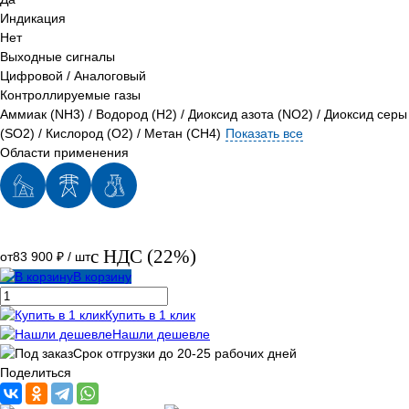
Индикация
Нет
Выходные сигналы
Цифровой / Аналоговый
Контроллируемые газы
Аммиак (NH3)
/
Водород (H2)
/
Диоксид азота (NO2)
/
Диоксид серы
(SO2)
/
Кислород (O2)
/
Метан (CH4)
Показать все
Области применения
с НДС (22%)
от
83 900 ₽
/ шт
В корзину
Купить в 1 клик
Нашли дешевле
Срок отгрузки до 20-25 рабочих дней
Поделиться