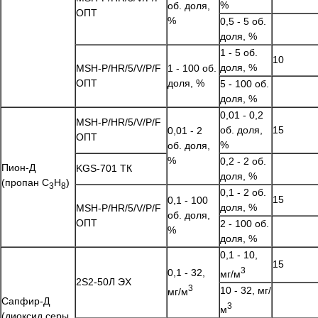
%
об. доля,
ОПТ
%
0,5 - 5 об.
доля, %
1 - 5 об.
10
доля, %
MSH-P/HR/5/V/P/F
1 - 100 об.
ОПТ
доля, %
5 - 100 об.
доля, %
0,01 - 0,2
MSH-P/HR/5/V/P/F
об. доля,
15
0,01 - 2
ОПТ
%
об. доля,
%
0,2 - 2 об.
Пион-Д
KGS-701 ТК
доля, %
(пропан C
H
)
3
8
0,1 - 2 об.
15
0,1 - 100
доля, %
MSH-P/HR/5/V/P/F
об. доля,
ОПТ
2 - 100 об.
%
доля, %
0,1 - 10,
15
3
0,1 - 32,
мг/м
2S2-50Л ЭХ
3
10 - 32, мг/
мг/м
Сапфир-Д
3
м
(диоксид серы