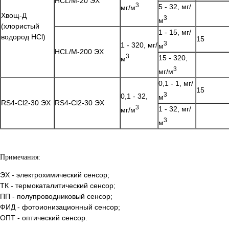
HCL/M-20 ЭХ
3
5 - 32, мг/
мг/м
Хвощ-Д
3
м
(хлористый
1 - 15, мг/
водород HCl)
15
3
1 - 320, мг/
м
HCL/M-200 ЭХ
3
15 - 320,
м
3
мг/м
0,1 - 1, мг/
15
3
0,1 - 32,
м
RS4-Cl2-30 ЭХ
RS4-Cl2-30 ЭХ
3
1 - 32, мг/
мг/м
3
м
Примечания:
ЭХ - электрохимический сенсор;
ТК - термокаталитический сенсор;
ПП - полупроводниковый сенсор;
ФИД - фотоионизационный сенсор;
ОПТ - оптический сенсор.