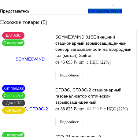
Представьтесь:
Отправить отзыв
Похожие товары (5)
Для АЗС
SGYME0V4ND 01SE внешний
С поверкой
стационарный взрывозащищенный
сенсор загазованности на природный
газ (метан) Seitron
от 45 695 ₽
/ шт
с НДС (22%)
Подробнее
Хит продаж
СГОЭС, СГОЭС-2 стационарный
С поверкой
газоанализатор оптический
взрывозащищенный
Для НПЗ
104 500 ₽
от 88 825 ₽
/ шт
с НДС (22%)
СКИДКА
Подробнее
С поверкой
ГСО-Р1 стационарный