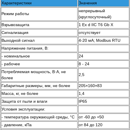
Характеристики
Значения
непрерывный
Режим работы
(круглосуточный)
Взрывозащита
1 Ex d IIС T6 Gb X
Сигнализация
отсутствует
Выходной сигнал
4-20 мА; Modbus RTU
Напряжение питания, В:
- номинальное
24
- рабочее
8 - 24
Потребляемая мощность, В·А, не
2,5
более
Габаритные размеры, мм, не более
205×160×83
Масса, кг, не более
1,4
Защита от пыли и влаги
IP65
Условия эксплуатации:
- температура окружающей среды, °C
от -60 до +50
- давление, кПа
от 84 до 120