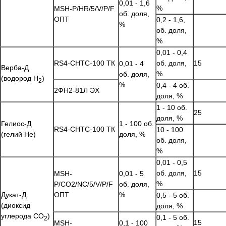
0,01 - 1,6
%
MSH-P/HR/5/V/P/F
об. доля,
ОПТ
0,2 - 1,6,
%
об. доля,
%
0,01 - 0,4
RS4-CHTC-100 ТК
об. доля,
15
0,01 - 4
Верба-Д
%
об. доля,
(водород H
)
2
%
0,4 - 4 об.
2ФH2-81Л ЭХ
доля, %
1 - 10 об.
25
доля, %
Гелиос-Д
1 - 100 об.
RS4-CHTC-100 ТК
10 - 100
(гелий He)
доля, %
об. доля,
%
0,01 - 0,5
об. доля,
15
MSH-
0,01 - 5
%
P/CO2/NC/5/V/P/F
об. доля,
Дукат-Д
ОПТ
%
0,5 - 5 об.
(диоксид
доля, %
углерода СО
)
0,1 - 5 об.
2
15
MSH-
0,1 - 100