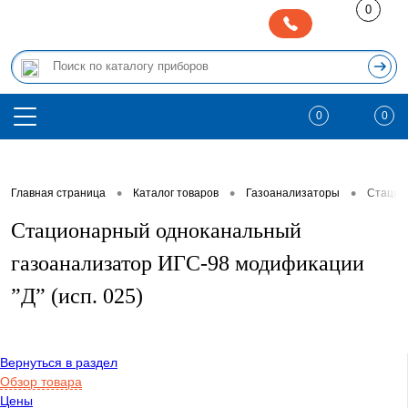
0
0
0
•
•
•
Главная страница
Каталог товаров
Газоанализаторы
Стацио
Стационарный одноканальный
газоанализатор ИГС-98 модификации
”Д” (исп. 025)
Вернуться в раздел
Обзор товара
Цены