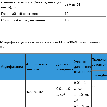
- влажность воздуха (без конденсации
от 0 до 95
влаги), %
Гарантийный срок, мес.
12
Срок службы, лет, не менее
10
Модификации газоанализатора ИГС-98-Д исполнения
025
Пределы 
Участок
Используемые
Диапазон
основной
Модификации
диапазона
сенсоры
измерения
измерений
приведён
0,01 - 1,
25
3
0,01 - 10,
мг/м
NO2-A1 ЭХ
3
1 - 10, мг/
мг/м
3
м
0,1 - 2, мг/