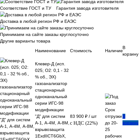
Соответствие ГОСТ и ТУ
Гарантия завода изготовителя
Доставка в любой регион РФ и ЕАЭС
Принимаем на сайте заказы круглосуточно
Другие варианты товара
В
Наименование
Стоимость
Наличие
корзину
Клевер-Д (исп.
025; О2: 0,1 - 32
% об., ЭХ)
газоанализатор
стационарный
одноканальный
серии ИГС-98
модификации
Срок
"Д" для систем
83 900 ₽
/ шт
отгрузки
В
А-1, А-4М, А-8М,
с НДС (22%)
до 20-
корзину
взрывозащита
25
1ExdIIСT6GbX,
рабочих