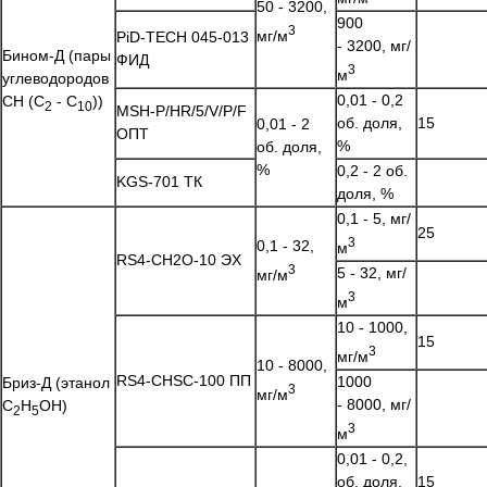
50 - 3200,
900
3
мг/м
PiD-TECH 045-013
- 3200, мг/
Бином-Д (пары
ФИД
3
м
углеводородов
0,01 - 0,2
CH (C
- C
))
2
10
MSH-P/HR/5/V/P/F
об. доля,
15
0,01 - 2
ОПТ
%
об. доля,
%
0,2 - 2 об.
KGS-701 ТК
доля, %
0,1 - 5, мг/
25
3
0,1 - 32,
м
RS4-CH2O-10 ЭХ
3
5 - 32, мг/
мг/м
3
м
10 - 1000,
15
3
мг/м
10 - 8000,
RS4-CHSC-100 ПП
1000
Бриз-Д (этанол
3
мг/м
- 8000, мг/
C
H
OH)
2
5
3
м
0,01 - 0,2,
об. доля,
15