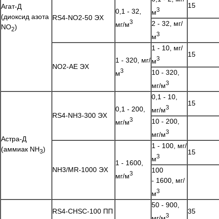
15
Агат-Д
3
0,1 - 32,
м
(диоксид азота
RS4-NO2-50 ЭХ
3
2 - 32, мг/
мг/м
NO
)
2
3
м
1 - 10, мг/
15
3
1 - 320, мг/
м
NO2-AE ЭХ
3
10 - 320,
м
3
мг/м
0,1 - 10,
15
3
0,1 - 200,
мг/м
RS4-NH3-300 ЭХ
3
10 - 200,
мг/м
3
мг/м
Астра-Д
1 - 100, мг/
(аммиак NH
)
3
15
3
м
1 - 1600,
NH3/MR-1000 ЭХ
100
3
мг/м
- 1600, мг/
3
м
50 - 900,
RS4-CHSC-100 ПП
35
3
мг/м