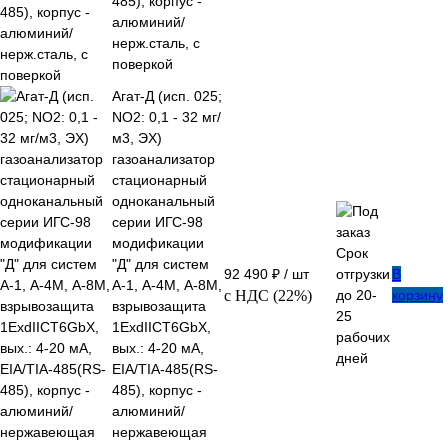
485), корпус -
алюминий/
нерж.сталь, с
поверкой
Агат-Д (исп. 025;
NO2: 0,1 - 32 мг/
м3, ЭХ)
газоанализатор
стационарный
одноканальный
серии ИГС-98
модификации
Срок
"Д" для систем
92 490 ₽
/ шт
отгрузки
В
А-1, А-4М, А-8М,
с НДС (22%)
до 20-
корзину
взрывозащита
25
1ExdIIСT6GbX,
рабочих
вых.: 4-20 мА,
дней
EIA/TIA-485(RS-
485), корпус -
алюминий/
нержавеющая