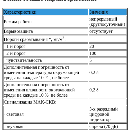
Характеристики
Значения
непрерывный
Режим работы
(круглосуточный)
Взрывозащита
отсутствует
3
Пороги срабатывания *, мг/м
:
- 1-й порог
20
- 2-й порог
100
- чувствительность
5
Дополнительная погрешность от
изменения температуры окружающей
0,2 δ
среды на каждые 10 °С, не более
Дополнительная погрешность от
изменения влажности окружающей
0,2 δ
среды на каждые 10 %, не более
Сигнализация МАК-СКВ:
3-х разрядный
- световая
цифровой
индикатор
- звуковая
сирена (70 дБ)