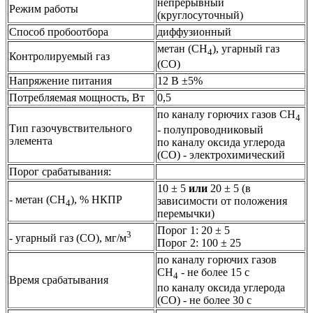
непрерывный
Режим работы
(круглосуточный)
Способ пробоотбора
диффузионный
метан (СН
), угарный газ
4
Контролируемый газ
(СО)
Напряжение питания
12 В ±5%
Потребляемая мощность, Вт
0,5
по каналу горючих газов CH
4
Тип газочувствительного
- полупроводниковый
элемента
по каналу оксида углерода
(CO) - электрохимический
Порог срабатывания:
10 ± 5
или
20 ± 5 (в
- метан (CH
), % НКПР
зависимости от положения
4
перемычки)
Порог 1: 20 ± 5
3
- угарный газ (CO), мг/м
Порог 2: 100 ± 25
по каналу горючих газов
CH
- не более 15 с
4
Время срабатывания
по каналу оксида углерода
(CO) - не более 30 с