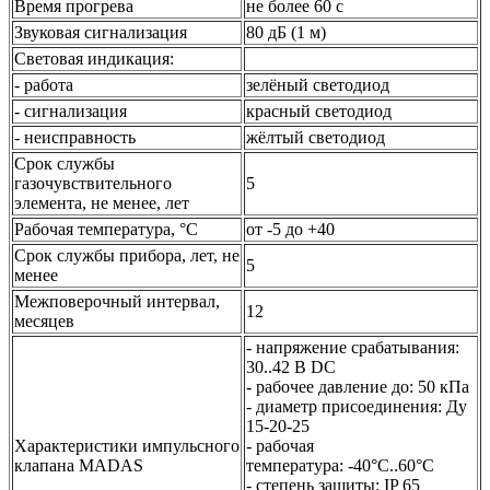
Время прогрева
не более 60 с
Звуковая сигнализация
80 дБ (1 м)
Световая индикация:
- работа
зелёный светодиод
- сигнализация
красный светодиод
- неисправность
жёлтый светодиод
Срок службы
газочувствительного
5
элемента, не менее, лет
Рабочая температура, °C
от -5 до +40
Срок службы прибора, лет, не
5
менее
Межповерочный интервал,
12
месяцев
- напряжение срабатывания:
30..42 B DC
- рабочее давление до: 50 кПа
- диаметр присоединения: Ду
15-20-25
Характеристики импульсного
- рабочая
клапана MADAS
температура: -40°С..60°С
- степень защиты: IP 65