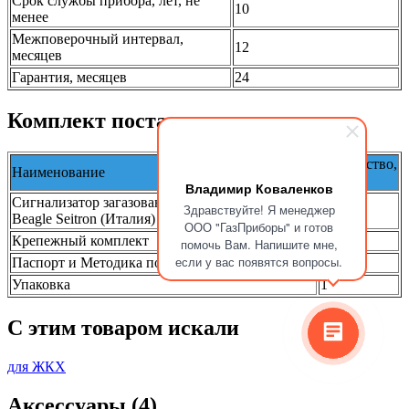
Срок службы прибора, лет, не
10
менее
Межповерочный интервал,
12
месяцев
Гарантия, месяцев
24
Комплект поставки
Количество,
Наименование
шт.
Владимир Коваленков
Сигнализатор загазованности RGDGP5MP
Здравствуйте! Я менеджер
1
Beagle Seitron (Италия)
ООО "ГазПриборы" и готов
Крепежный комплект
1
помочь Вам. Напишите мне,
если у вас появятся вопросы.
Паспорт и Методика поверки
1
Упаковка
1
C этим товаром искали
для ЖКХ
Аксессуары (4)