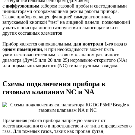
газочувствительным сенсором (датчиком)
с
диффузионным
забором газовой пробы и светодиодными
индикаторами отображающими режим работы прибора.
Также прибор оснащен функцией самодиагностики,
запускаемой кнопкой "test" на лицевой панели, позволяющей
узнать о неисправности газочувствительного датчика и
других составных элементов.
Прибор является одноканальным,
для контроля 1-го газа в
одном помещении
, и при необходимости может быть
укомплектован отсечным газовым клапаном различного
диаметра (Ду=15 или 20 или 25) нормально-открытого (NA)
или нормально-закрытого (NC) типа с ручным взводом.
Схемы подключения прибора к
газовым клапанам NC и NA
Правильная работа прибора напрямую зависит от
местонахождения его в пространстве и от типа определяемого
газа. Для тяжелых газов, таких как пропан-бутан,