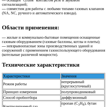
—
оснащён "сухим" контактом реле и звуковой
сигнализацией;
—
совместим для работы с любыми типами газовых клапанов
(NA, NC, ручного и автоматического взвода).
Области применения:
—
жилые и коммунально-бытовые помещения оснащенные
газовым оборудованием (газовые баллоны, котлы и плиты);
—
невзрывоопасные зоны производственных зданий и
сооружений с применением газоиспользующего оборудования
(котельные различной мощности).
Технические характеристики
Характеристики
Значения
непрерывный
Режим работы
(круглосуточный)
Принцип измерения
полупроводниковый
Способ пробоотбора
диффузионный
пропан (С
Н
), бутан
3
8
Контролируемый газ