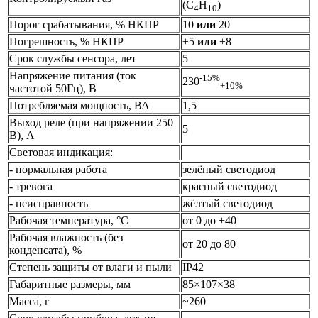
(С
Н
)
4
10
Порог срабатывания, % НКПР
10
или
20
Погрешность, % НКПР
±5
или
±8
Срок службы сенсора, лет
5
Напряжение питания (ток
-15%
230
+10%
частотой 50Гц), В
Потребляемая мощность, ВА
1,5
Выход реле (при напряжении 250
5
В), А
Световая индикация:
- нормальная работа
зелёный светодиод
- тревога
красный светодиод
- неисправность
жёлтый светодиод
Рабочая температура, °C
от 0 до +40
Рабочая влажность (без
от 20 до 80
конденсата), %
Степень защиты от влаги и пыли
IP42
Габаритные размеры, мм
85×107×38
Масса, г
~260