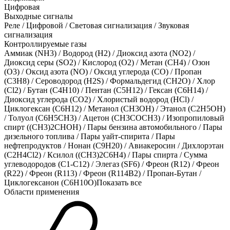
Цифровая
Выходные сигналы
Реле / Цифровой / Световая сигнализация / Звуковая
сигнализация
Контроллируемые газы
Аммиак (NH3)
/
Водород (H2)
/
Диоксид азота (NO2)
/
Диоксид серы (SO2)
/
Кислород (O2)
/
Метан (CH4)
/
Озон
(O3)
/
Оксид азота (NO)
/
Оксид углерода (CO)
/
Пропан
(C3H8)
/
Сероводород (H2S)
/
Формальдегид (CH2O)
/
Хлор
(Cl2)
/
Бутан (C4H10)
/
Пентан (C5H12)
/
Гексан (C6H14)
/
Диоксид углерода (CO2)
/
Хлористый водород (HCl)
/
Циклогексан (C6H12)
/
Метанол (CH3OH)
/
Этанол (C2H5OH)
/
Толуол (C6H5CH3)
/
Ацетон (CH3COCH3)
/
Изопропиловый
спирт ((CH3)2CHOH)
/
Пары бензина автомобильного
/
Пары
дизельного топлива
/
Пары уайт-спирита
/
Пары
нефтепродуктов
/
Нонан (C9H20)
/
Авиакеросин
/
Дихлорэтан
(C2H4Cl2)
/
Ксилол ((СН3)2С6Н4)
/
Пары спирта
/
Сумма
углеводородов (С1-С12)
/
Элегаз (SF6)
/
Фреон (R12)
/
Фреон
(R22)
/
Фреон (R113)
/
Фреон (R114В2)
/
Пропан-Бутан
/
Циклогексанон (C6H10O)
Показать все
Области применения