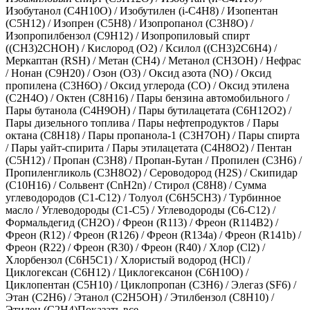
Изобутанол (C4H10O)
/
Изобутилен (i-С4Н8)
/
Изопентан
(C5H12)
/
Изопрен (С5Н8)
/
Изопропанол (C3H8O)
/
Изопропилбензол (C9H12)
/
Изопропиловый спирт
((CH3)2CHOH)
/
Кислород (O2)
/
Ксилол ((СН3)2С6Н4)
/
Меркаптан (RSH)
/
Метан (CH4)
/
Метанол (CH3OH)
/
Нефрас
/
Нонан (C9H20)
/
Озон (O3)
/
Оксид азота (NO)
/
Оксид
пропилена (C3H6O)
/
Оксид углерода (CO)
/
Оксид этилена
(C2H4O)
/
Октен (С8Н16)
/
Пары бензина автомобильного
/
Пары бутанола (C4H9OH)
/
Пары бутилацетата (C6H12O2)
/
Пары дизельного топлива
/
Пары нефтепродуктов
/
Пары
октана (C8H18)
/
Пары пропанола-1 (C3H7OH)
/
Пары спирта
/
Пары уайт-спирита
/
Пары этилацетата (C4H8O2)
/
Пентан
(C5H12)
/
Пропан (C3H8)
/
Пропан-Бутан
/
Пропилен (C3H6)
/
Пропиленгликоль (С3H8O2)
/
Сероводород (H2S)
/
Скипидар
(С10Н16)
/
Сольвент (СnН2n)
/
Стирол (С8Н8)
/
Сумма
углеводородов (С1-С12)
/
Толуол (C6H5CH3)
/
Турбинное
масло
/
Углеводороды (С1-С5)
/
Углеводороды (С6-С12)
/
Формальдегид (CH2O)
/
Фреон (R113)
/
Фреон (R114В2)
/
Фреон (R12)
/
Фреон (R126)
/
Фреон (R134а)
/
Фреон (R141b)
/
Фреон (R22)
/
Фреон (R30)
/
Фреон (R40)
/
Хлор (Cl2)
/
Хлорбензол (С6Н5С1)
/
Хлористый водород (HCl)
/
Циклогексан (C6H12)
/
Циклогексанон (C6H10O)
/
Циклопентан (C5H10)
/
Циклопропан (С3Н6)
/
Элегаз (SF6)
/
Этан (C2H6)
/
Этанол (C2H5OH)
/
Этилбензол (C8H10)
/
Этилен (C2H4)
Показать все