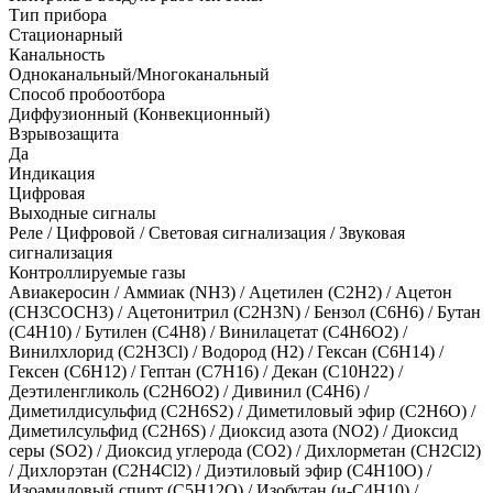
Тип прибора
Стационарный
Канальность
Одноканальный/Многоканальный
Способ пробоотбора
Диффузионный (Конвекционный)
Взрывозащита
Да
Индикация
Цифровая
Выходные сигналы
Реле / Цифровой / Световая сигнализация / Звуковая
сигнализация
Контроллируемые газы
Авиакеросин
/
Аммиак (NH3)
/
Ацетилен (С2Н2)
/
Ацетон
(CH3COCH3)
/
Ацетонитрил (C2H3N)
/
Бензол (C6H6)
/
Бутан
(C4H10)
/
Бутилен (С4Н8)
/
Винилацетат (C4H6O2)
/
Винилхлорид (C2H3Cl)
/
Водород (H2)
/
Гексан (C6H14)
/
Гексен (C6H12)
/
Гептан (C7H16)
/
Декан (C10H22)
/
Деэтиленгликоль (C2H6O2)
/
Дивинил (С4Н6)
/
Диметилдисульфид (C2H6S2)
/
Диметиловый эфир (C2H6O)
/
Диметилсульфид (C2H6S)
/
Диоксид азота (NO2)
/
Диоксид
серы (SO2)
/
Диоксид углерода (CO2)
/
Дихлорметан (CH2Cl2)
/
Дихлорэтан (C2H4Cl2)
/
Диэтиловый эфир (С4Н10О)
/
Изоамиловый спирт (C5H12O)
/
Изобутан (и-C4H10)
/