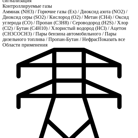
сигнализация
Контроллируемые газы
Аммиак (NH3)
/
Горючие газы (Ex)
/
Диоксид азота (NO2)
/
Диоксид серы (SO2)
/
Кислород (O2)
/
Метан (CH4)
/
Оксид
углерода (CO)
/
Пропан (C3H8)
/
Сероводород (H2S)
/
Хлор
(Cl2)
/
Бутан (C4H10)
/
Хлористый водород (HCl)
/
Ацетон
(CH3COCH3)
/
Пары бензина автомобильного
/
Пары
дизельного топлива
/
Пропан-Бутан
/
Нефрас
Показать все
Области применения