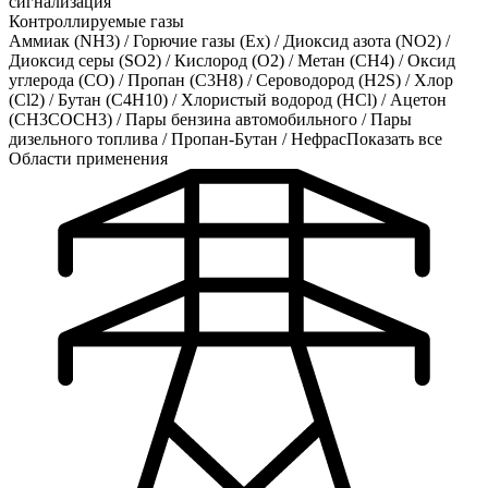
сигнализация
Контроллируемые газы
Аммиак (NH3)
/
Горючие газы (Ex)
/
Диоксид азота (NO2)
/
Диоксид серы (SO2)
/
Кислород (O2)
/
Метан (CH4)
/
Оксид
углерода (CO)
/
Пропан (C3H8)
/
Сероводород (H2S)
/
Хлор
(Cl2)
/
Бутан (C4H10)
/
Хлористый водород (HCl)
/
Ацетон
(CH3COCH3)
/
Пары бензина автомобильного
/
Пары
дизельного топлива
/
Пропан-Бутан
/
Нефрас
Показать все
Области применения