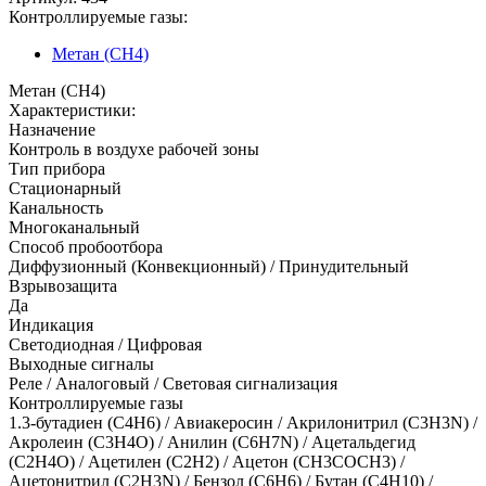
Контроллируемые газы:
Метан (CH4)
Метан (CH4)
Характеристики:
Назначение
Контроль в воздухе рабочей зоны
Тип прибора
Стационарный
Канальность
Многоканальный
Способ пробоотбора
Диффузионный (Конвекционный) / Принудительный
Взрывозащита
Да
Индикация
Светодиодная / Цифровая
Выходные сигналы
Реле / Аналоговый / Световая сигнализация
Контроллируемые газы
1.3-бутадиен (C4H6)
/
Авиакеросин
/
Акрилонитрил (С3Н3N)
/
Акролеин (C3H4O)
/
Анилин (C6H7N)
/
Ацетальдегид
(С2H4O)
/
Ацетилен (С2Н2)
/
Ацетон (CH3COCH3)
/
Ацетонитрил (C2H3N)
/
Бензол (C6H6)
/
Бутан (C4H10)
/