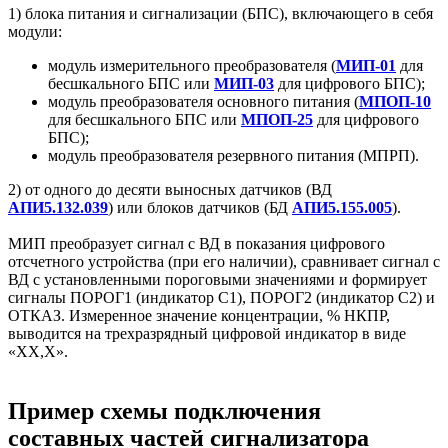
1) блока питания и сигнализации (БПС), включающего в себя
модули:
модуль измерительного преобразователя (
МИП-01
для
бесшкального БПС или
МИП-03
для цифрового БПС);
модуль преобразователя основного питания (
МПОП-10
для бесшкального БПС или
МПОП-25
для цифрового
БПС);
модуль преобразователя резервного питания (МПРП).
2) от одного до десяти выносных датчиков (ВД
АПИ5.132.039
) или блоков датчиков (БД
АПИ5.155.005
).
МИП преобразует сигнал с ВД в показания цифрового
отсчетного устройства (при его наличии), сравнивает сигнал с
ВД с установленными пороговыми значениями и формирует
сигналы ПОРОГ1 (индикатор С1), ПОРОГ2 (индикатор С2) и
ОТКАЗ. Измеренное значение концентрации, % НКПР,
выводится на трехразрядный цифровой индикатор в виде
«ХХ,Х».
Пример схемы подключения
составных частей сигнализатора