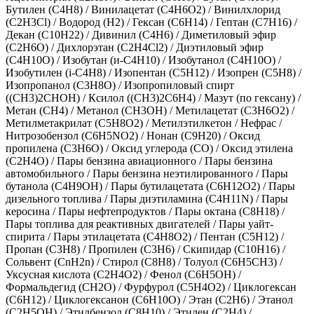
Бутилен (С4Н8)
/
Винилацетат (C4H6O2)
/
Винилхлорид
(C2H3Cl)
/
Водород (H2)
/
Гексан (C6H14)
/
Гептан (C7H16)
/
Декан (C10H22)
/
Дивинил (С4Н6)
/
Диметиловый эфир
(C2H6O)
/
Дихлорэтан (C2H4Cl2)
/
Диэтиловый эфир
(С4Н10О)
/
Изобутан (и-C4H10)
/
Изобутанол (C4H10O)
/
Изобутилен (i-С4Н8)
/
Изопентан (C5H12)
/
Изопрен (С5Н8)
/
Изопропанол (C3H8O)
/
Изопропиловый спирт
((CH3)2CHOH)
/
Ксилол ((СН3)2С6Н4)
/
Мазут (по гексану)
/
Метан (CH4)
/
Метанол (CH3OH)
/
Метилацетат (C3H6O2)
/
Метилметакрилат (C5H8O2)
/
Метилэтилкетон
/
Нефрас
/
Нитрозобензол (C6H5NO2)
/
Нонан (C9H20)
/
Оксид
пропилена (C3H6O)
/
Оксид углерода (CO)
/
Оксид этилена
(C2H4O)
/
Пары бензина авиационного
/
Пары бензина
автомобильного
/
Пары бензина неэтилированного
/
Пары
бутанола (C4H9OH)
/
Пары бутилацетата (C6H12O2)
/
Пары
дизельного топлива
/
Пары диэтиламина (C4H11N)
/
Пары
керосина
/
Пары нефтепродуктов
/
Пары октана (C8H18)
/
Пары топлива для реактивных двигателей
/
Пары уайт-
спирита
/
Пары этилацетата (C4H8O2)
/
Пентан (C5H12)
/
Пропан (C3H8)
/
Пропилен (C3H6)
/
Скипидар (С10Н16)
/
Сольвент (СnН2n)
/
Стирол (С8Н8)
/
Толуол (C6H5CH3)
/
Уксусная кислота (C2H4O2)
/
Фенол (C6H5OH)
/
Формальдегид (CH2O)
/
Фурфурол (C5H4O2)
/
Циклогексан
(C6H12)
/
Циклогексанон (C6H10O)
/
Этан (C2H6)
/
Этанол
(C2H5OH)
/
Этилбензол (C8H10)
/
Этилен (C2H4)
/