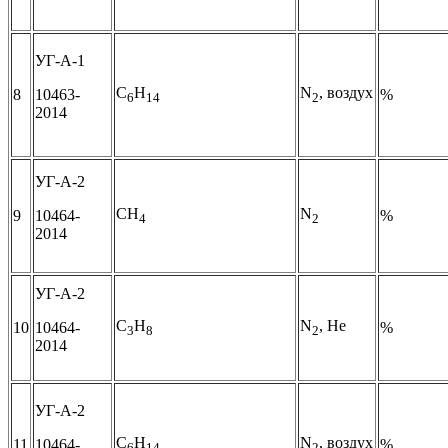
УГ-А-1
C
H
N
, воздух
8
10463-
%
6
14
2
2014
УГ-А-2
CH
N
9
10464-
%
4
2
2014
УГ-А-2
C
H
N
, He
10
10464-
%
3
8
2
2014
УГ-А-2
C
H
N
, воздух
11
10464-
%
6
14
2