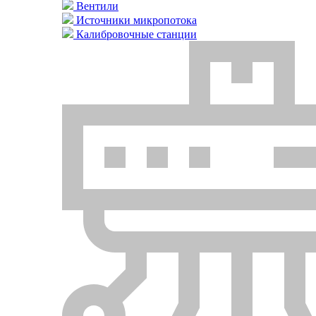
Вентили
Источники микропотока
Калибровочные станции