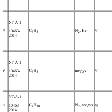
УГ-А-1
C
H
N
, Не
5
10463-
%
3
8
2
2014
УГ-А-1
C
H
6
10463-
воздух
%
3
8
2014
УГ-А-1
C
H
N
, воздух
7
10463-
%
4
10
2
2014