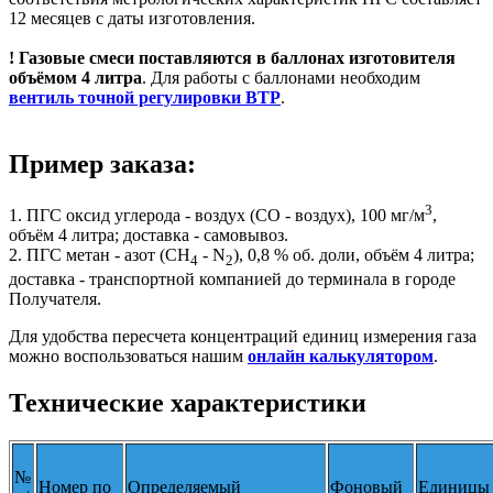
12 месяцев с даты изготовления.
! Газовые смеси поставляются в баллонах изготовителя
объёмом 4 литра
. Для работы с баллонами необходим
вентиль точной регулировки ВТР
.
Пример заказа:
3
1. ПГС оксид углерода - воздух (СО - воздух), 100 мг/м
,
объём 4 литра; доставка - самовывоз.
2. ПГС метан - азот (СН
- N
), 0,8 % об. доли, объём 4 литра;
4
2
доставка - транспортной компанией до терминала в городе
Получателя.
Для удобства пересчета концентраций единиц измерения газа
можно воспользоваться нашим
онлайн калькулятором
.
Технические характеристики
№
Номер по
Определяемый
Фоновый
Единицы