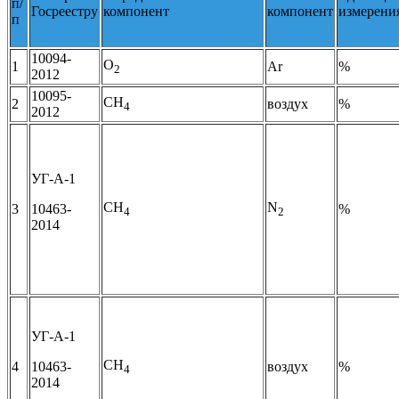
п/
Госреестру
компонент
компонент
измерени
п
10094-
О
1
Ar
%
2
2012
10095-
СH
2
воздух
%
4
2012
УГ-А-1
CH
N
3
10463-
%
4
2
2014
УГ-А-1
CH
4
10463-
воздух
%
4
2014