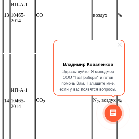
ИП-А-1
13
10465-
СО
воздух
%
2014
Владимир Коваленков
Здравствуйте! Я менеджер
ООО "ГазПриборы" и готов
помочь Вам. Напишите мне,
если у вас появятся вопросы.
ИП-А-1
CO
N
, воздух
14
10465-
%
2
2
2014