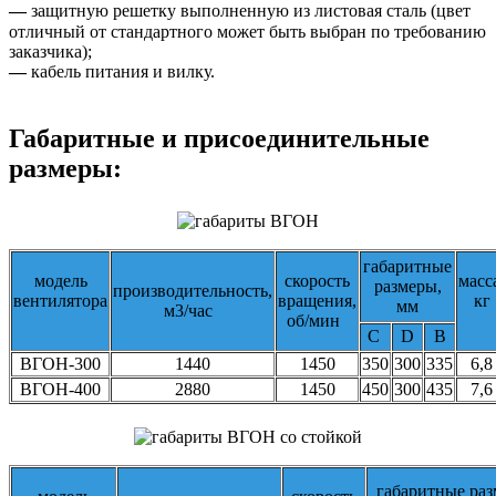
—
защитную решетку выполненную из листовая сталь (цвет
отличный от стандартного может быть выбран по требованию
заказчика);
—
кабель питания и вилку.
Габаритные и присоединительные
размеры:
габаритные
модель
скорость
масс
размеры,
производительность,
вентилятора
вращения,
кг
мм
м3/час
об/мин
C
D
B
ВГОН-300
1440
1450
350
300
335
6,8
ВГОН-400
2880
1450
450
300
435
7,6
габаритные раз