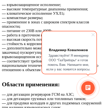
—
взрывозащищенное исполнение;
—
высокие температурные диапазоны применения;
—
климатическое исполнение УХЛ1
;
—
компактные размеры
;
—
применение в зонах с широким спектром классов
опасности
;
—
питание от 230В или 400В;
—
работа в приточном и вытяжном режимах;
—
высокая скорость потока;
—
стойкость к коррозии и химическим веществам;
—
дополнительно может комплектоваться (по желанию
Владимир Коваленков
заказчика) пускорегулирующей аппаратурой во
Здравствуйте! Я менеджер
взрывозащищенном исполнении;
ООО "ГазПриборы" и готов
—
соответствует требованиям Ростехнадзору РФ и
помочь Вам. Напишите мне,
национальным техническим надзорам стран ТС и СНГ по
если у вас появятся вопросы.
отношению к объектам I, II, III, IV классов опасности.
Области применения:
—
для дегазации резервуаров ГСМ на АЗС;
—
для
дегазации грузовых или топливных танков;
—
для продувки колодцев и других подземных сооружений
при наличии взрывоопасных газов;