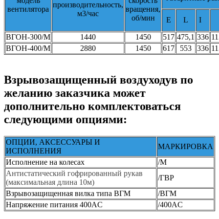
модель
скорость
производительность,
вентилятора
вращения,
м3/час
об/мин
E
L
I
ВГОН-300/M
1440
1450
517
475,1
336
11
ВГОН-400/M
2880
1450
617
553
336
11
Взрывозащищенный воздуходув по
желанию заказчика может
дополнительно комплектоваться
следующими опциями:
ОПЦИИ, АКСЕССУАРЫ И
МАРКИРОВКА
ИСПОЛНЕНИЯ
Исполнение на колесах
/М
Антистатический гофрированный рукав
/ГВР
(максимальная длина 10м)
Взрывозащищенная вилка типа ВГМ
/ВГМ
Напряжение питания 400AC
/400AC