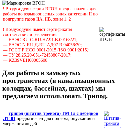
! Воздуходувы серии ВГОН предназначены для
работы во взрывоопасных зонах категории II по
подгруппе газов IIA, IIB, зоны 1, 2
! Воздуходувы имеют сертификаты
соответствия и разрешения:
— ЕАЭС RU C-RU.НА91.В.00168/21;
— ЕАЭС N RU Д-RU.АД07.В.04056/20;
— ГОСТ Р ИСО 9001-2015 (ISO 9001:2015);
— ТУ 28.25.20-051-72453807-2017;
— KZ39VEH00005608
Для работы в замкнутых
пространствах (в канализационных
колодцах, бассейнах, шахтах) мы
предлагаем использовать Трипод.
—
трипод (штатив-тренога) ТМ-1л с лебедкой
ЛТ-01
предназначен для подъема, опускания и
удержания людей