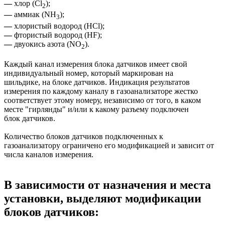
—
хлор (Cl
);
2
—
аммиак (NH
);
3
—
хлористый водород (HCl);
—
фтористый водород (HF);
—
двуокись азота (NO
).
2
Каждый канал измерения блока датчиков имеет свой
индивидуальный номер, который маркирован на
шильдике, на блоке датчиков. Индикация результатов
измерения по каждому каналу в газоанализаторе жестко
соответствует этому номеру, независимо от того, в каком
месте "гирлянды" и/или к какому разъему подключен
блок датчиков.
Количество блоков датчиков подключенных к
газоанализатору ограничено его модификацией и зависит от
числа каналов измерения.
В зависимости от назначения и места
установки, выделяют модификации
блоков датчиков: