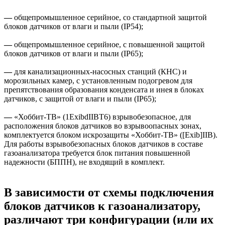
—
общепромышленное серийное, со стандартной защитой
блоков датчиков от влаги и пыли (IP54);
—
общепромышленное серийное, с повышенной защитой
блоков датчиков от влаги и пыли (IP65);
—
для канализационных-насосных станций (КНС) и
морозильных камер, с установленным подогревом для
препятствования образования конденсата и инея в блоках
датчиков, с защитой от влаги и пыли (IP65);
—
«Хоббит-ТВ» (1ExibdIIBT6) взрывобезопасное, для
расположения блоков датчиков во взрывоопасных зонах,
комплектуется блоком искрозащиты «Хоббит-ТВ» ([Exib]IIВ).
Для работы взрывобезопасных блоков датчиков в составе
газоанализатора требуется блок питания повышенной
надежности (БППН), не входящий в комплект.
В зависимости от схемы подключения
блоков датчиков к газоанализатору,
различают три конфигурации (или их