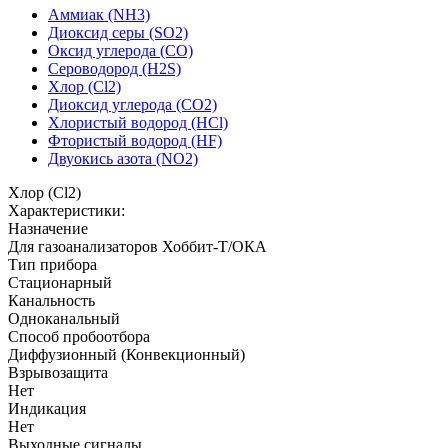
Аммиак (NH3)
Диоксид серы (SO2)
Оксид углерода (CO)
Сероводород (H2S)
Хлор (Cl2)
Диоксид углерода (CO2)
Хлористый водород (HCl)
Фтористый водород (HF)
Двуокись азота (NO2)
Хлор (Cl2)
Характеристики:
Назначение
Для газоанализаторов Хоббит-Т/ОКА
Тип прибора
Стационарный
Канальность
Одноканальный
Способ пробоотбора
Диффузионный (Конвекционный)
Взрывозащита
Нет
Индикация
Нет
Выходные сигналы