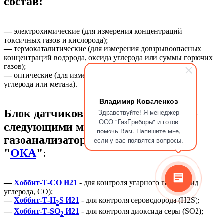
состав:
—
электрохимические (для измерения концентраций
токсичных газов и кислорода);
—
термокаталитические (для измерения довзрывоопасных
концентраций водорода, оксида углерода или суммы горючих
газов);
—
оптические (для измерения концентраций диоксида
углерода или метана).
Владимир Коваленков
Блок датчиков способен работать со
Здравствуйте! Я менеджер
ООО "ГазПриборы" и готов
следующими модификациями
помочь Вам. Напишите мне,
газоанализаторов "
Хоббит-Т
" и
если у вас появятся вопросы.
"
ОКА
":
—
Хоббит-Т-СО И21
- для контроля угарного газа (оксид
углерода, СО);
—
Хоббит-Т-Н
S И21
- для контроля сероводорода (Н2S);
2
—
Хоббит-Т-SО
И21
- для контроля диоксида серы (SО2);
2