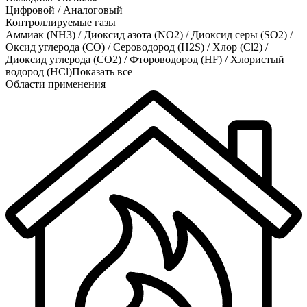
Цифровой / Аналоговый
Контроллируемые газы
Аммиак (NH3)
/
Диоксид азота (NO2)
/
Диоксид серы (SO2)
/
Оксид углерода (CO)
/
Сероводород (H2S)
/
Хлор (Cl2)
/
Диоксид углерода (CO2)
/
Фтороводород (HF)
/
Хлористый
водород (HCl)
Показать все
Области применения