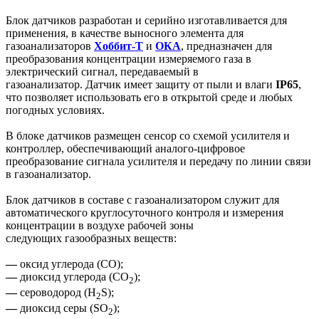
Блок датчиков разработан и серийно изготавливается для
применения, в качестве выносного элемента для
газоанализаторов
Хоббит-Т
и
ОКА
, предназначен для
преобразования концентрации измеряемого газа в
электрический сигнал, передаваемый в
газоанализатор. Датчик имеет защиту от пыли и влаги
IP65
,
что позволяет использовать его в открытой среде и любых
погодных условиях.
В блоке датчиков размещен сенсор со схемой усилителя и
контроллер, обеспечивающий аналого-цифровое
преобразование сигнала усилителя и передачу по линии связи
в газоанализатор.
Блок датчиков в составе с газоанализатором служит для
автоматического круглосуточного контроля и измерения
концентрации в воздухе рабочей зоны
следующих газообразных веществ:
—
оксид углерода (CO);
—
диоксид углерода (СО
);
2
—
сероводород (H
S);
2
—
диоксид серы (SO
);
2