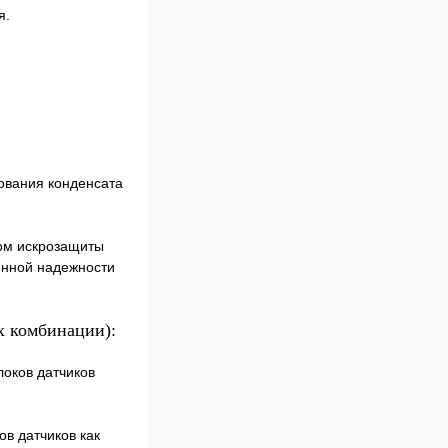
я.
ования конденсата
ком искрозащиты
шенной надежности
х комбинации):
локов датчиков
в датчиков как