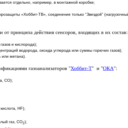
вается отдельно, например, в монтажной коробке;
крозащиты «Хоббит-ТВ», соединение только “Звездой” (нагрузочный
и от принципа действия сенсоров, входящих в их состав:
газов и кислорода);
нтраций водорода, оксида углерода или суммы горючих газов);
 или метана).
ификациями газоанализаторов "
Хоббит-Т
" и "
ОКА
":
а, СО);
кислота, HF);
слый газ, CO
);
2