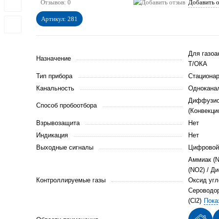
Отзывов: 0
Добавить 
Артикул:
281
Для газоа
Назначение
Т/ОКА
Тип прибора
Стациона
Канальность
Однокана
Диффузи
Способ пробоотбора
(Конвекци
Взрывозащита
Нет
Индикация
Нет
Выходные сигналы
Цифровой
Аммиак (N
(NO2)
/
Ди
Контроллируемые газы
Оксид угл
Сероводор
(Cl2)
Пока