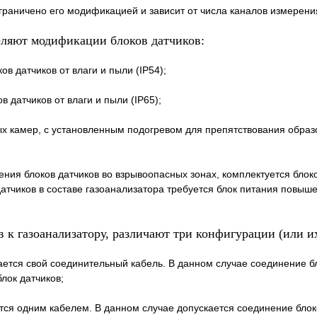
граничено его модификацией и зависит от числа каналов измерени
деляют модификации блоков датчиков:
 датчиков от влаги и пыли (IP54);
датчиков от влаги и пыли (IP65);
х камер, с установленным подогревом для препятствования образ
ения блоков датчиков во взрывоопасных зонах, комплектуется бло
 датчиков в составе газоанализатора требуется блок питания повы
 к газоанализатору, различают три конфигурации (или и
вается свой соединительный кабель. В данном случае соединение б
лок датчиков;
тся одним кабелем. В данном случае допускается соединение блоко