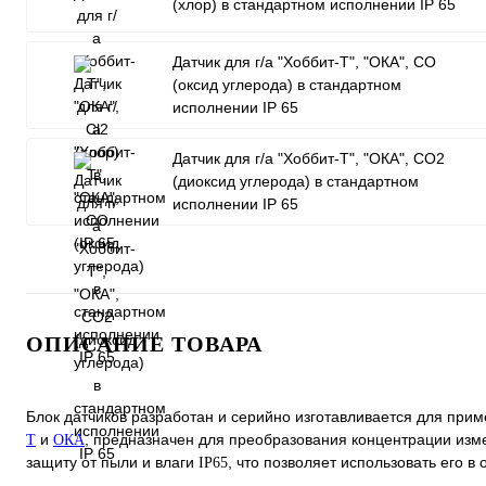
(хлор) в стандартном исполнении IP 65
Датчик для г/а "Хоббит-Т", "ОКА", CO
(оксид углерода) в стандартном
исполнении IP 65
Датчик для г/а "Хоббит-Т", "ОКА", CO2
(диоксид углерода) в стандартном
исполнении IP 65
ОПИСАНИЕ ТОВАРА
Блок датчиков разработан и серийно изготавливается для прим
и
, предназначен для преобразования концентрации изме
Т
ОКА
защиту от пыли и влаги
, что позволяет использовать его в
IP65