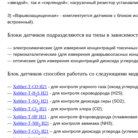
«звездой», так и «гирляндой»; нагрузочный резистор устанавли
3) «Взрывозащищенная» - комплектуется датчиком с блоком ис
встроенный).
Блоки датчиков подразделяются на типы в зависимост
электрохимические (для измерения концентраций токсичных 
—
термокаталитические (для измерения довзрывоопасных конце
—
оптические (для измерения концентраций диоксида углерода
—
Блок датчиков способен работать со следующими мод
- для контроля угарного газа (оксид углерод
—
Хоббит-Т-СО И21
- для контроля сероводорода (Н2S);
—
Хоббит-Т-Н
S И21
2
- для контроля диоксида серы (SО2);
—
Хоббит-Т-SО
И21
2
- для контроля хлора (Cl2);
—
Хоббит-Т-Cl
И21
2
- для контроля фтороводорода (плавиковая 
—
Хоббит-Т-HF И21
- для контроля аммиака (NH3);
—
Хоббит-Т-NH
И21
3
– для контроля диоксида углерода (углеки
—
Хоббит-Т-CO
И21
2