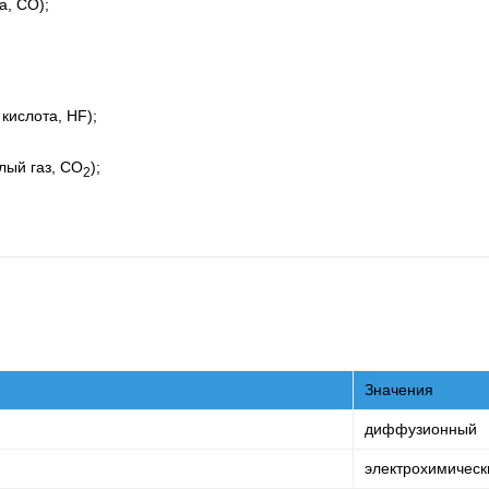
а, СО);
кислота, HF);
лый газ, CO
);
2
Значения
диффузионный
электрохимическ