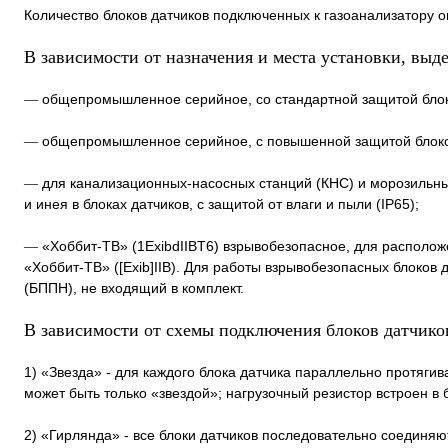
Количество блоков датчиков подключенных к газоанализатору о
В зависимости от назначения и места установки, вы
общепромышленное серийное, со стандартной защитой блоков
—
общепромышленное серийное, с повышенной защитой блоков 
—
для канализационных-насосных станций (КНС) и морозильны
—
и инея в блоках датчиков, с защитой от влаги и пыли (IP65);
«Хоббит-ТВ» (1ExibdIIBT6) взрывобезопасное, для располож
—
«Хоббит-ТВ» ([Exib]IIВ). Для работы взрывобезопасных блоков
(БППН), не входящий в комплект.
В зависимости от схемы подключения блоков датчиков
1) «Звезда» - для каждого блока датчика параллельно протяги
может быть только «звездой»; нагрузочный резистор встроен в б
2) «Гирлянда» - все блоки датчиков последовательно соединяю