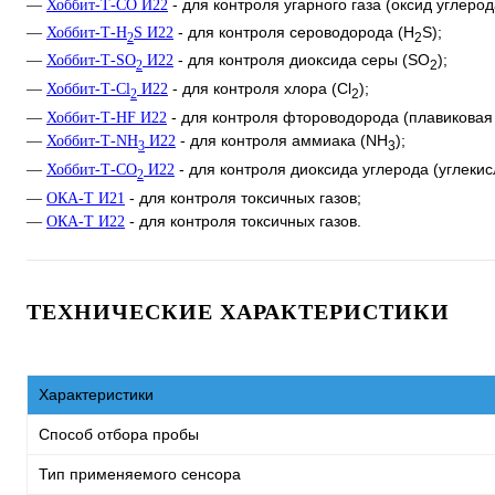
- для контроля угарного газа (оксид углерод
—
Хоббит-Т-СО И22
- для контроля сероводорода (Н
S);
—
Хоббит-Т-Н
S И22
2
2
- для контроля диоксида серы (SО
);
—
Хоббит-Т-SО
И22
2
2
- для контроля хлора (Cl
);
—
Хоббит-Т-Cl
И22
2
2
- для контроля фтороводорода (плавиковая 
—
Хоббит-Т-HF И22
- для контроля аммиака (NH
);
—
Хоббит-Т-NH
И22
3
3
- для контроля диоксида углерода (углекис
—
Хоббит-Т-CO
И22
2
- для контроля токсичных газов;
—
ОКА-Т И21
- для контроля токсичных газов.
—
ОКА-Т И22
ТЕХНИЧЕСКИЕ ХАРАКТЕРИСТИКИ
Характеристики
Способ отбора пробы
Тип применяемого сенсора