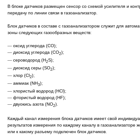
В блоке датчиков размещен сенсор со схемой усилителя и ко
передачу по линии связи в газоанализатор.
Блок датчиков в составе с газоанализатором служит для автом
зоны следующих газообразных веществ:
оксид углерода (CO);
—
диоксид углерода (СО
);
—
2
сероводород (H
S);
—
2
диоксид серы (SO
);
—
2
хлор (Cl
);
—
2
аммиак (NH
);
—
3
хлористый водород (HCl);
—
фтористый водород (HF);
—
двуокись азота (NO
).
—
2
Каждый канал измерения блока датчиков имеет свой индивидуа
результатов измерения по каждому каналу в газоанализаторе же
или к какому разъему подключен блок датчиков.