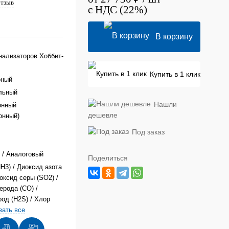
отзыв
с НДС (22%)
В корзину
нализаторов Хоббит-
Купить в 1 клик
рный
льный
Нашли
онный
дешевле
онный)
Под заказ
 / Аналоговый
Поделиться
H3)
/
Диоксид азота
оксид серы (SO2)
/
ерода (CO)
/
од (H2S)
/
Хлор
зать все