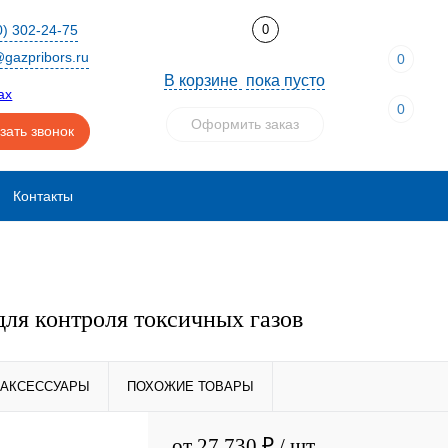
0) 302-24-75
0
gazpribors.ru
0
В корзине
пока пусто
0
Оформить заказ
зать звонок
Контакты
для контроля токсичных газов
АКСЕССУАРЫ
ПОХОЖИЕ ТОВАРЫ
от
27 730 ₽
/ шт