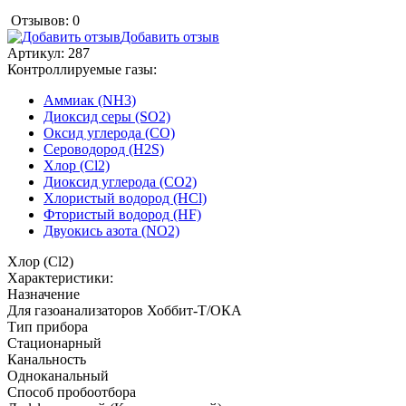
Отзывов: 0
Добавить отзыв
Артикул:
287
Контроллируемые газы:
Аммиак (NH3)
Диоксид серы (SO2)
Оксид углерода (CO)
Сероводород (H2S)
Хлор (Cl2)
Диоксид углерода (CO2)
Хлористый водород (HCl)
Фтористый водород (HF)
Двуокись азота (NO2)
Хлор (Cl2)
Характеристики:
Назначение
Для газоанализаторов Хоббит-Т/ОКА
Тип прибора
Стационарный
Канальность
Одноканальный
Способ пробоотбора