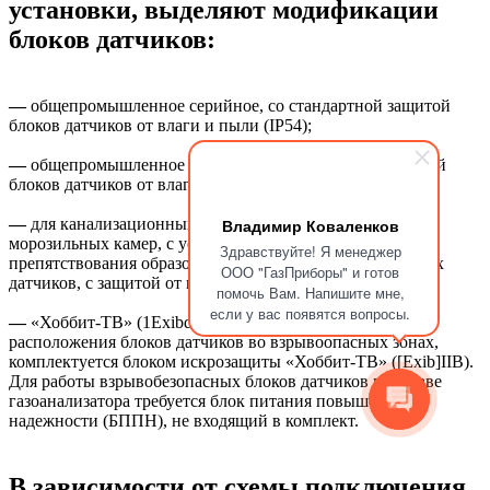
установки, выделяют модификации
блоков датчиков:
—
общепромышленное серийное, со стандартной защитой
блоков датчиков от влаги и пыли (IP54);
—
общепромышленное серийное, с повышенной защитой
блоков датчиков от влаги и пыли (IP65);
—
для канализационных-насосных станций (КНС) и
Владимир Коваленков
морозильных камер, с установленным подогревом для
Здравствуйте! Я менеджер
препятствования образования конденсата и инея в блоках
ООО "ГазПриборы" и готов
датчиков, с защитой от влаги и пыли (IP65);
помочь Вам. Напишите мне,
если у вас появятся вопросы.
—
«Хоббит-ТВ» (1ExibdIIBT6) взрывобезопасное, для
расположения блоков датчиков во взрывоопасных зонах,
комплектуется блоком искрозащиты «Хоббит-ТВ» ([Exib]IIВ).
Для работы взрывобезопасных блоков датчиков в составе
газоанализатора требуется блок питания повышенной
надежности (БППН), не входящий в комплект.
В зависимости от схемы подключения