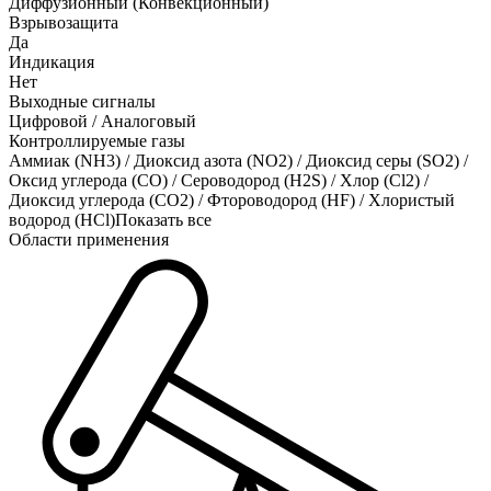
Диффузионный (Конвекционный)
Взрывозащита
Да
Индикация
Нет
Выходные сигналы
Цифровой / Аналоговый
Контроллируемые газы
Аммиак (NH3)
/
Диоксид азота (NO2)
/
Диоксид серы (SO2)
/
Оксид углерода (CO)
/
Сероводород (H2S)
/
Хлор (Cl2)
/
Диоксид углерода (CO2)
/
Фтороводород (HF)
/
Хлористый
водород (HCl)
Показать все
Области применения