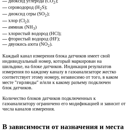
—
диоксид углерода (СО
);
2
—
сероводород (H
S);
2
—
диоксид серы (SO
);
2
—
хлор (Cl
);
2
—
аммиак (NH
)
3
—
хлористый водород (HCl);
—
фтористый водород (HF);
—
двуокись азота (NO
).
2
Каждый канал измерения блока датчиков имеет свой
индивидуальный номер, который маркирован на
шильдике, на блоке датчиков. Индикация результатов
измерения по каждому каналу в газоанализаторе жестко
соответствует этому номеру, независимо от того, в каком
месте "гирлянды" и/или к какому разъему подключен
блок датчиков.
Количество блоков датчиков подключенных к
газоанализатору ограничено его модификацией и зависит от
числа каналов измерения.
В зависимости от назначения и места