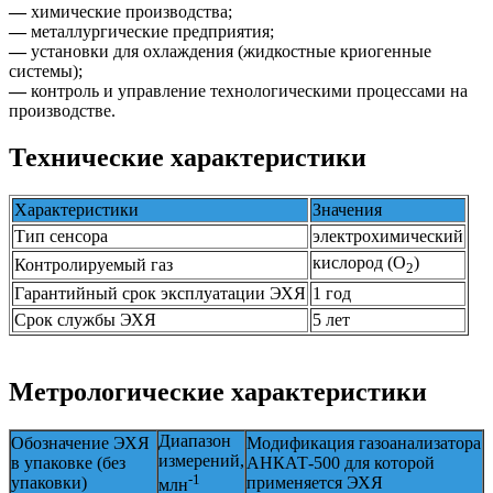
—
химические производства;
—
металлургические предприятия;
—
установки для охлаждения (жидкостные криогенные
системы);
—
контроль и управление технологическими процессами на
производстве.
Технические характеристики
Характеристики
Значения
Тип сенсора
электрохимический
кислород (O
)
Контролируемый газ
2
Гарантийный срок эксплуатации ЭХЯ
1 год
Срок службы ЭХЯ
5 лет
Метрологические характеристики
Диапазон
Обозначение ЭХЯ
Модификация газоанализатора
измерений,
в упаковке (без
АНКАТ-500 для которой
-1
упаковки)
применяется ЭХЯ
млн