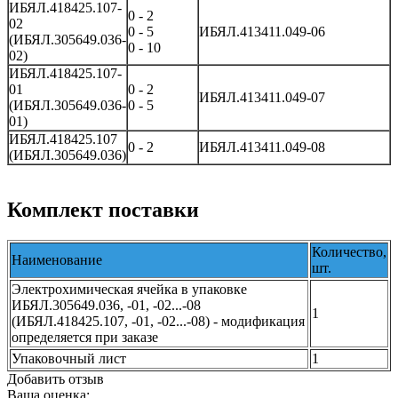
ИБЯЛ.418425.107-
0 - 2
02
0 - 5
ИБЯЛ.413411.049-06
(ИБЯЛ.305649.036-
0 - 10
02)
ИБЯЛ.418425.107-
01
0 - 2
ИБЯЛ.413411.049-07
(ИБЯЛ.305649.036-
0 - 5
01)
ИБЯЛ.418425.107
0 - 2
ИБЯЛ.413411.049-08
(ИБЯЛ.305649.036)
Комплект поставки
Количество,
Наименование
шт.
Электрохимическая ячейка в упаковке
ИБЯЛ.305649.036, -01, -02...-08
1
(ИБЯЛ.418425.107, -01, -02...-08) - модификация
определяется при заказе
Упаковочный лист
1
Добавить отзыв
Ваша оценка: