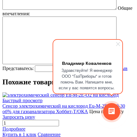
Общие
впечатления:
Владимир Коваленков
Представьтесь:
Отправить отзыв
Здравствуйте! Я менеджер
ООО "ГазПриборы" и готов
Похожие товары (8)
помочь Вам. Напишите мне,
если у вас появятся вопросы.
Быстрый просмотр
Сенсор электрохимический на кислород Eu-M-2Е-O2 0-30
об% для газоанализатора Хоббит-Т/ОКА
Цена по запросу
Запросить цену
Подробнее
Купить в 1 клик
Сравнение