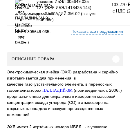
упаковке ИБЯЛ.305649.035-
103 270 
127 (ЭХЯ ИБЯЛ.418425.144)
с НДС (
для ПАЛЛАДИЙ-3М-02 (выпуск
с 06.06г.)
Показать все предложения
ОПИСАНИЕ ТОВАРА
Электрохимическая ячейка (ЭХЯ) разработана и серийно
изготавливается для применения, в
качестве газочувствительного элемента, в переносных
газоанализаторах
(произведенных с 2006г.)
ПАЛЛАДИЙ-3М
предназначенных для
измерения массовой
сверхточного
концентрации оксида углерода (СО) в атмосфере на
открытых площадках и воздухе производственных
помещений.
ЭХЯ имеет 2 чертёжных номера ИБЯЛ...- в упаковке