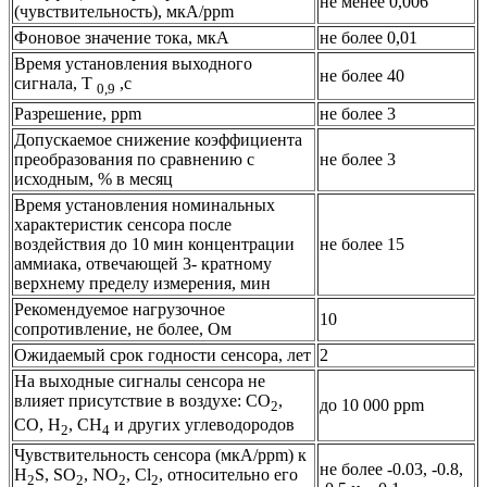
не менее 0,006
(чувствительность), мкА/ppm
Фоновое значение тока, мкА
не более 0,01
Время установления выходного
не более 40
cигнала, Т
,с
0,9
Разрешение, ppm
не более 3
Допускаемое снижение коэффициента
преобразования по сравнению с
не более 3
исходным, % в месяц
Время установления номинальных
характеристик сенсора после
воздействия до 10 мин концентрации
не более 15
аммиака, отвечающей 3- кратному
верхнему пределу измерения, мин
Рекомендуемое нагрузочное
10
сопротивление, не более, Ом
Ожидаемый срок годности сенсора, лет
2
На выходные сигналы сенсора не
влияет присутствие в воздухе: CO
,
до 10 000 ppm
2
CO, H
, CH
и других углеводородов
2
4
Чувствительность сенсора (мкА/ppm) к
не более -0.03, -0.8,
H
S, SO
, NO
, Сl
, относительно его
2
2
2
2