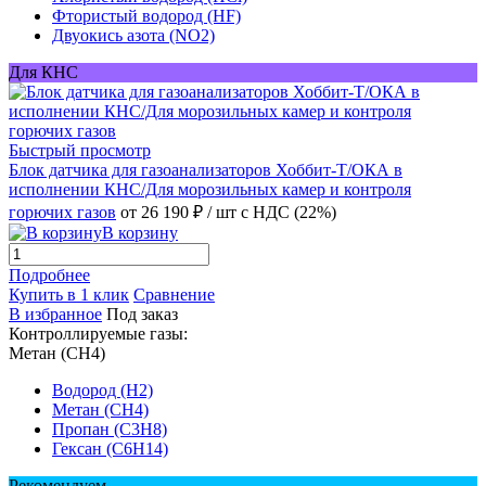
Фтористый водород (HF)
Двуокись азота (NO2)
Для КНС
Быстрый просмотр
Блок датчика для газоанализаторов Хоббит-Т/ОКА в
исполнении КНС/Для морозильных камер и контроля
горючих газов
от 26 190 ₽
/ шт
с НДС (22%)
В корзину
Подробнее
Купить в 1 клик
Сравнение
В избранное
Под заказ
Контроллируемые газы:
Метан (CH4)
Водород (H2)
Метан (CH4)
Пропан (C3H8)
Гексан (C6H14)
Рекомендуем