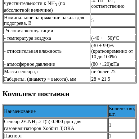
-0.5 и – 0.1,
чувствительности к NH
(по
3
соответственно
абсолютной величине)
Номинальное напряжение накала для
5
подогрева, В
Условия эксплуатации:
- температура воздуха
(-40 ÷ +50)°С
(30 ÷ 99)%
- относительная влажность
(кратковременно от
10 до 100%)
- атмосферное давление
(80 ÷120)кПа
Масса сенсора, г
не более 25
Габариты, (диаметр × высота), мм
28 × 21,5
Комплект поставки
Количество,
Наименование
шт.
Сенсор 2Е-NH
-2T(5) 0-900 ppm для
3
1
газоанализаторов Хоббит-Т,ОКА
Паспорт
1