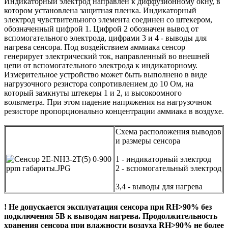
Индикаторный электрод направлен к диффузионному окну, в
котором установлена защитная пленка. Индикаторный
электрод чувствительного элемента соединен со штекером,
обозначенный цифрой 1. Цифрой 2 обозначен вывод от
вспомогательного электрода, цифрами 3 и 4 - выводы для
нагрева сенсора. Под воздействием аммиака сенсор
генерирует электрический ток, направленный во внешней
цепи от вспомогательного электрода к индикаторному.
Измерительное устройство может быть выполнено в виде
нагрузочного резистора сопротивлением до 10 Ом, на
который замкнуты штекеры 1 и 2, и высокоомного
вольтметра. При этом падение напряжения на нагрузочном
резисторе пропорционально концентрации аммиака в воздухе.
Схема расположения выводов
и размеры сенсора
1 - индикаторный электрод
2 - вспомогательный электрод
3,4 - выводы для нагрева
! Не допускается эксплуатация сенсора при RH>90% без
подключения 5В к выводам нагрева. Продолжительность
хранения сенсора при влажности воздуха RH>90% не более