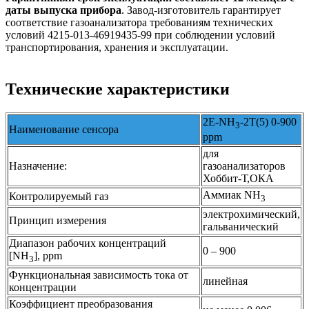
даты выпуска прибора
. Завод-изготовитель гарантирует
соответствие газоанализатора требованиям технических
условий 4215-013-46919435-99 при соблюдении условий
транспортирования, хранения и эксплуатации.
Технические характеристики
2Е-NH
-2T(5) 0-900
3
Наименование сенсора
ppm
для
Назначение:
газоанализаторов
Хоббит-Т,ОКА
Аммиак NH
Контролируемый газ
3
электрохимический,
Принцип измерения
гальванический
Диапазон рабочих концентраций
0 – 900
[NH
], ppm
3
Функциональная зависимость тока от
линейная
концентрации
Коэффициент преобразования