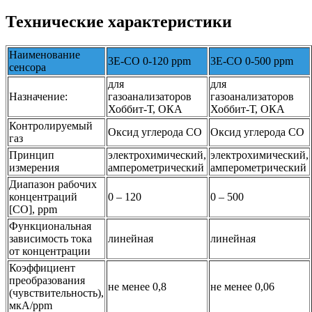
Технические характеристики
Наименование
3Е-CО 0-120 ppm
3Е-CО 0-500 ppm
сенсора
для
для
Назначение:
газоанализаторов
газоанализаторов
Хоббит-Т, ОКА
Хоббит-Т, ОКА
Контролируемый
Оксид углерода CО
Оксид углерода CО
газ
Принцип
электрохимический,
электрохимический,
измерения
амперометрический
амперометрический
Диапазон рабочих
концентраций
0 – 120
0 – 500
[CО], ppm
Функциональная
зависимость тока
линейная
линейная
от концентрации
Коэффициент
преобразования
не менее 0,8
не менее 0,06
(чувствительность),
мкА/ppm