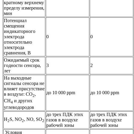
кратному верхнему
пределу измерения,
мин
Потенциал
смещения
индикаторного
электрода
0
0
относительно
электрода
cравнения, В
Ожидаемый срок
годности сенсора,
3
2
лет
На выходные
сигналы сенсора не
влияет присутствие
до 10 000 ppm
до 10 000 ppm
в воздухе: CO
,
2
CH
и других
4
углеводородов
до трех ПДК этих
до трех ПДК этих
H
S, NO
, NO, SO
газов в воздухе
газов в воздухе
2
2
2
рабочей зоны
рабочей зоны
Условия