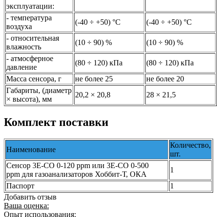
эксплуатации:
- температура
(-40 ÷ +50) °С
(-40 ÷ +50) °С
воздуха
- относительная
(10 ÷ 90) %
(10 ÷ 90) %
влажность
- атмосферное
(80 ÷ 120) кПа
(80 ÷ 120) кПа
давление
Масса сенсора, г
не более 25
не более 20
Габариты, (диаметр
20,2 × 20,8
28 × 21,5
× высота), мм
Комплект поставки
Количество,
Наименование
шт.
Сенсор 3Е-CО 0-120 ppm или 3Е-CО 0-500
1
ppm для газоанализаторов Хоббит-Т, ОКА
Паспорт
1
Добавить отзыв
Ваша оценка:
Опыт использования: