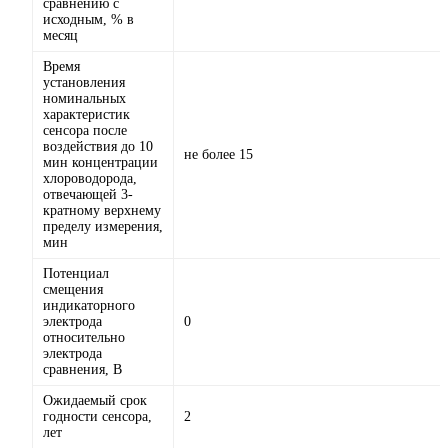
сравнению с
исходным, % в
месяц
Время
установления
номинальных
характеристик
сенсора после
воздействия до 10
не более 15
мин концентрации
хлороводорода,
отвечающей 3-
кратному верхнему
пределу измерения,
мин
Потенциал
смещения
индикаторного
электрода
0
относительно
электрода
cравнения, В
Ожидаемый срок
годности сенсора,
2
лет