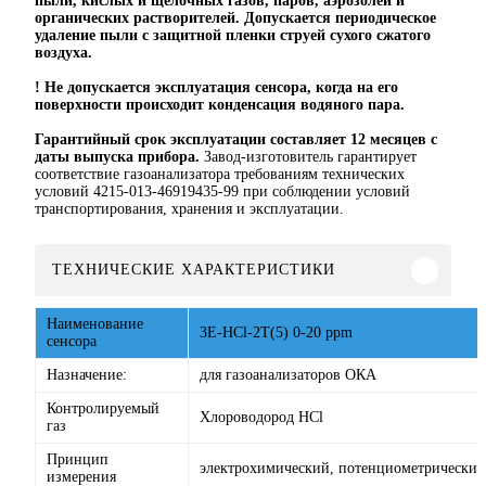
пыли, кислых и щелочных газов, паров, аэрозолей и
органических растворителей. Допускается периодическое
удаление пыли с защитной пленки струей сухого сжатого
воздуха.
! Не допускается эксплуатация сенсора, когда на его
поверхности происходит конденсация водяного пара.
Гарантийный срок эксплуатации составляет 12 месяцев с
даты выпуска прибора.
Завод-изготовитель гарантирует
соответствие газоанализатора требованиям технических
условий 4215-013-46919435-99 при соблюдении условий
транспортирования, хранения и эксплуатации.
ТЕХНИЧЕСКИЕ ХАРАКТЕРИСТИКИ
Наименование
3Е-HCl-2T(5) 0-20 ppm
сенсора
Назначение:
для газоанализаторов ОКА
Контролируемый
Хлороводород HCl
газ
Принцип
электрохимический, потенциометрический
измерения