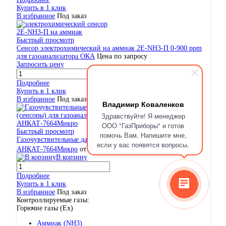
Купить в 1 клик
В избранное
Под заказ
Быстрый просмотр
Сенсор электрохимический на аммиак 2Е-NH3-П 0-900 ppm
для газоанализатора ОКА
Цена по запросу
Запросить цену
Подробнее
Купить в 1 клик
В избранное
Под заказ
Владимир Коваленков
Здравствуйте! Я менеджер
ООО "ГазПриборы" и готов
Быстрый просмотр
помочь Вам. Напишите мне,
Газочувствительные датчики (сенсоры) для газоанализатора
если у вас появятся вопросы.
АНКАТ-7664Микро
от 24 030 ₽
/ шт
с НДС (22%)
В корзину
Подробнее
Купить в 1 клик
В избранное
Под заказ
Контроллируемые газы:
Горючие газы (Ex)
Аммиак (NH3)