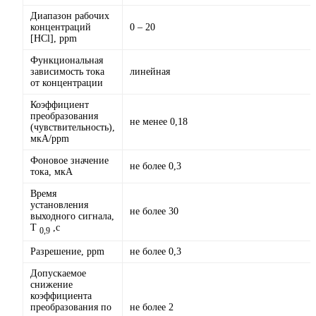
Диапазон рабочих
концентраций
0 – 20
[HCl], ppm
Функциональная
зависимость тока
линейная
от концентрации
Коэффициент
преобразования
не менее 0,18
(чувствительность),
мкА/ppm
Фоновое значение
не более 0,3
тока, мкА
Время
установления
не более 30
выходного cигнала,
Т
,с
0,9
Разрешение, ppm
не более 0,3
Допускаемое
снижение
коэффициента
преобразования по
не более 2