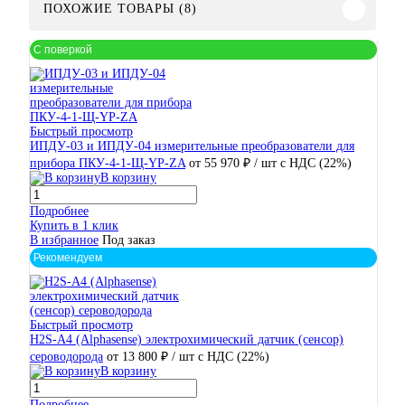
ПОХОЖИЕ ТОВАРЫ (8)
С поверкой
Быстрый просмотр
ИПДУ-03 и ИПДУ-04 измерительные преобразователи для
прибора ПКУ-4-1-Щ-YР-ZA
от 55 970 ₽
/ шт
с НДС (22%)
В корзину
Подробнее
Купить в 1 клик
В избранное
Под заказ
Рекомендуем
Быстрый просмотр
H2S-A4 (Alphasense) электрохимический датчик (сенсор)
сероводорода
от 13 800 ₽
/ шт
с НДС (22%)
В корзину
Подробнее