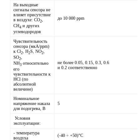
На выходные
сигналы сенсора не
влияет присутствие
до 10 000 ppm
в воздухе: CO
,
2
CH
и других
4
углеводородов
Чувствительность
сенсора (мкА/ppm)
к Cl
, H
S, NO
,
2
2
2
SO
,
2
не более 0.05, 0.15, 0.3, 0.6
NH
относительно
3
и 0.2 соответственно
его
чувствительности к
HCl (по
абсолютной
величине)
Номинальное
напряжение накала
5
для подогрева, В
Условия
эксплуатации:
- температура
(-40 ÷ +50)°С
воздуха