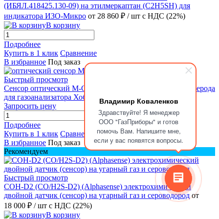
(ИБЯЛ.418425.130-09) на этилмеркаптан (C2H5SH) для
индикатора ИЗО-Микро
от 28 860 ₽
/ шт
с НДС (22%)
В корзину
Подробнее
Купить в 1 клик
Сравнение
В избранное
Под заказ
Быстрый просмотр
Сенсор оптический M-CO2-OD1 0-6.0 об. на диоксид углерода
для газоанализатора Хоббит-Т/ОКА
Цена по запросу
Владимир Коваленков
Запросить цену
Здравствуйте! Я менеджер
ООО "ГазПриборы" и готов
Подробнее
помочь Вам. Напишите мне,
Купить в 1 клик
Сравнение
если у вас появятся вопросы.
В избранное
Под заказ
Рекомендуем
Быстрый просмотр
COH-D2 (CO/H2S-D2) (Alphasense) электрохимический
двойной датчик (сенсор) на угарный газ и сероводород
от
18 000 ₽
/ шт
с НДС (22%)
В корзину