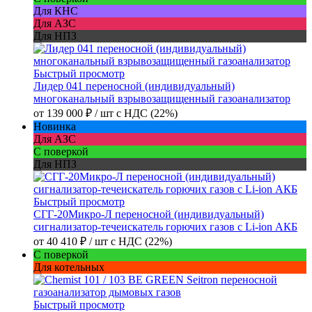
Для КНС
Для АЗС
Для НПЗ
Быстрый просмотр
Лидер 041 переносной (индивидуальный)
многоканальный взрывозащищенный газоанализатор
от
139 000 ₽
/ шт
с НДС (22%)
Новинка
Для АЗС
С поверкой
Для НПЗ
Быстрый просмотр
СГГ-20Микро-Л переносной (индивидуальный)
сигнализатор-течеискатель горючих газов с Li-ion АКБ
от
40 410 ₽
/ шт
с НДС (22%)
С поверкой
Для котельных
Быстрый просмотр