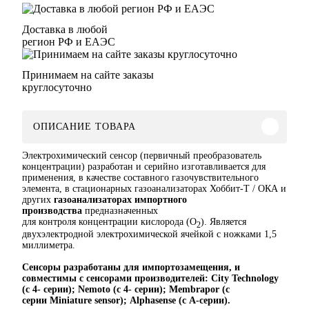
Доставка в любой
регион РФ и ЕАЭС
Принимаем на сайте заказы
круглосуточно
ОПИСАНИЕ ТОВАРА
Электрохимический сенсор (первичный преобразователь
концентрации) разработан и серийно изготавливается для
применения, в качестве составного газочувствительного
элемента, в стационарных газоанализаторах Хоббит-Т / ОКА и
других
газоанализаторах импортного
производства
предназначенных
для контроля концентрации кислорода (O
). Является
2
двухэлектродной электрохимической ячейкой с ножками 1,5
миллиметра.
Сенсоры разработаны для импортозамещения, и
совместимы с сенсорами производителей: Сity Technology
(с 4- серии); Nemoto (с 4- серии); Membrapor (с
серии Miniature sensor); Alphasense (с А-серии).