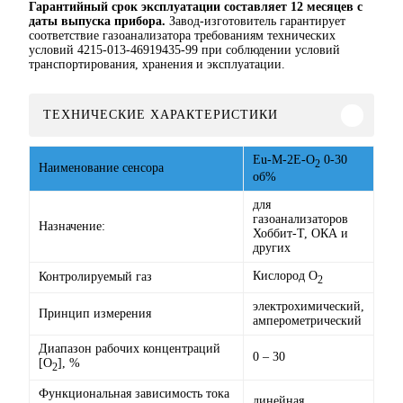
Гарантийный срок эксплуатации составляет 12 месяцев с
даты выпуска прибора.
Завод-изготовитель гарантирует
соответствие газоанализатора требованиям технических
условий 4215-013-46919435-99 при соблюдении условий
транспортирования, хранения и эксплуатации.
ТЕХНИЧЕСКИЕ ХАРАКТЕРИСТИКИ
Eu-M-2Е-O
0-30
2
Наименование сенсора
об%
для
газоанализаторов
Назначение:
Хоббит-Т, ОКА и
других
Кислород O
Контролируемый газ
2
электрохимический,
Принцип измерения
амперометрический
Диапазон рабочих концентраций
0 – 30
[O
], %
2
Функциональная зависимость тока
линейная