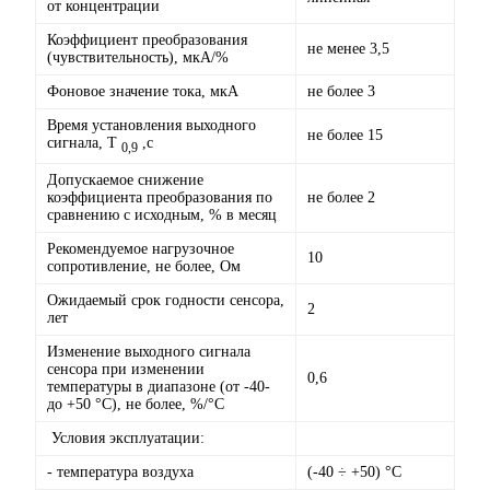
от концентрации
Коэффициент преобразования
не менее 3,5
(чувствительность), мкА/%
Фоновое значение тока, мкА
не более 3
Время установления выходного
не более 15
cигнала, Т
,с
0,9
Допускаемое снижение
коэффициента преобразования по
не более 2
сравнению с исходным, % в месяц
Рекомендуемое нагрузочное
10
сопротивление, не более, Ом
Ожидаемый срок годности сенсора,
2
лет
Изменение выходного сигнала
сенсора при изменении
0,6
температуры в диапазоне (от -40-
до +50 °С), не более, %/°С
Условия эксплуатации:
- температура воздуха
(-40 ÷ +50) °С