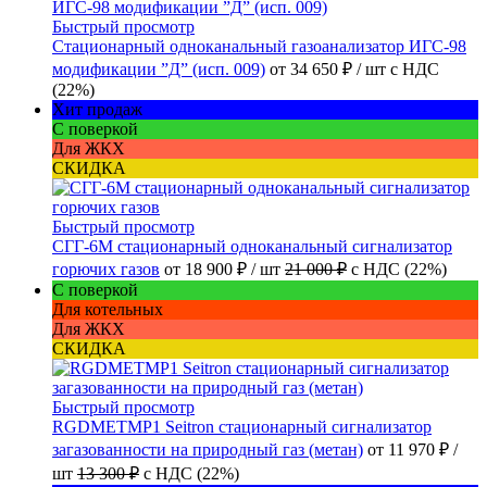
Быстрый просмотр
Стационарный одноканальный газоанализатор ИГС-98
модификации ”Д” (исп. 009)
от
34 650 ₽
/ шт
с НДС
(22%)
Хит продаж
С поверкой
Для ЖКХ
СКИДКА
Быстрый просмотр
СГГ-6М стационарный одноканальный сигнализатор
горючих газов
от
18 900 ₽
/ шт
21 000 ₽
с НДС (22%)
С поверкой
Для котельных
Для ЖКХ
СКИДКА
Быстрый просмотр
RGDMETMP1 Seitron стационарный сигнализатор
загазованности на природный газ (метан)
от
11 970 ₽
/
шт
13 300 ₽
с НДС (22%)