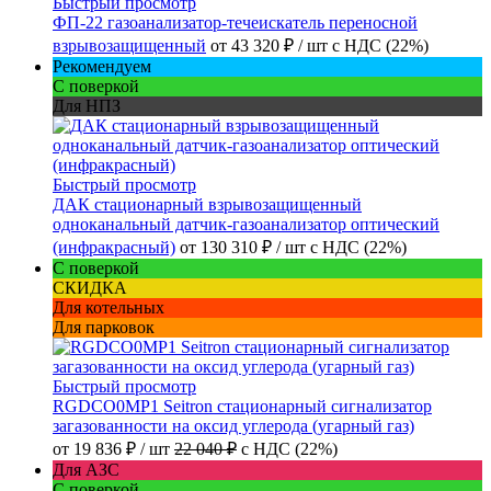
Быстрый просмотр
ФП-22 газоанализатор-течеискатель переносной
взрывозащищенный
от
43 320 ₽
/ шт
с НДС (22%)
Рекомендуем
С поверкой
Для НПЗ
Быстрый просмотр
ДАК стационарный взрывозащищенный
одноканальный датчик-газоанализатор оптический
(инфракрасный)
от
130 310 ₽
/ шт
с НДС (22%)
С поверкой
СКИДКА
Для котельных
Для парковок
Быстрый просмотр
RGDCO0MP1 Seitron стационарный сигнализатор
загазованности на оксид углерода (угарный газ)
от
19 836 ₽
/ шт
22 040 ₽
с НДС (22%)
Для АЗС
С поверкой