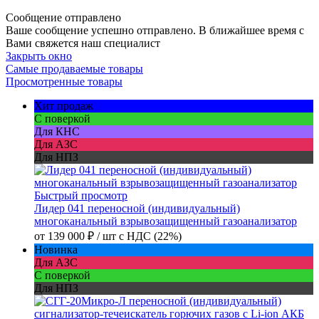
Сообщение отправлено
Ваше сообщение успешно отправлено. В ближайшее время с
Вами свяжется наш специалист
Закрыть окно
Самые продаваемые товары
Просмотренные товары
Хит продаж
С поверкой
Для КНС
Для АЗС
Для НПЗ
Быстрый просмотр
Лидер 041 переносной (индивидуальный)
многоканальный взрывозащищенный газоанализатор
от
139 000 ₽
/ шт
с НДС (22%)
Новинка
Для АЗС
С поверкой
Для НПЗ