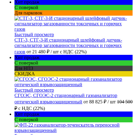
Хит продаж
С поверкой
Для парковок
Быстрый просмотр
СТГ-3, СТГ-3-И стационарный шлейфовый датчик-
сигнализатор загазованности токсичных и горючих
газов
от
21 480 ₽
/ шт
с НДС (22%)
Хит продаж
С поверкой
Для НПЗ
СКИДКА
Быстрый просмотр
СГОЭС, СГОЭС-2 стационарный газоанализатор
оптический взрывозащищенный
от
88 825 ₽
/ шт
104 500
₽
с НДС (22%)
Хит продаж
С поверкой