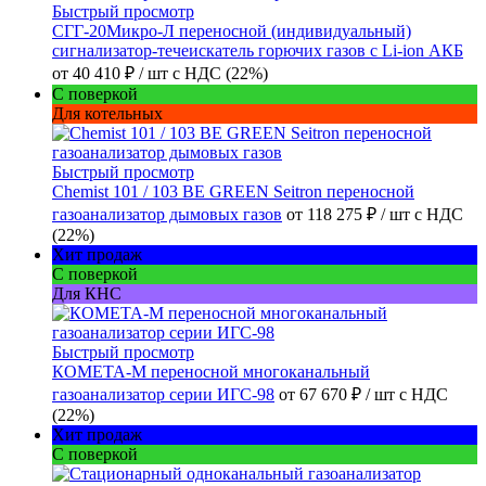
Быстрый просмотр
СГГ-20Микро-Л переносной (индивидуальный)
сигнализатор-течеискатель горючих газов с Li-ion АКБ
от
40 410 ₽
/ шт
с НДС (22%)
С поверкой
Для котельных
Быстрый просмотр
Chemist 101 / 103 BE GREEN Seitron переносной
газоанализатор дымовых газов
от
118 275 ₽
/ шт
с НДС
(22%)
Хит продаж
С поверкой
Для КНС
Быстрый просмотр
КОМЕТА-М переносной многоканальный
газоанализатор серии ИГС-98
от
67 670 ₽
/ шт
с НДС
(22%)
Хит продаж
С поверкой