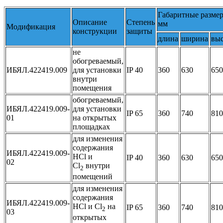
Габаритные разме
Описание
Степень
мм
Модификация
конструкции
защиты
длина
ширина
выс
не
обогреваемый,
ИБЯЛ.422419.009
для установки
IP 40
360
630
650
внутри
помещения
обогреваемый,
ИБЯЛ.422419.009-
для установки
IP 65
360
740
810
01
на открытых
площадках
для изменения
содержания
ИБЯЛ.422419.009-
HCl и
IP 40
360
630
650
02
Cl
внутри
2
помещений
для изменения
содержания
ИБЯЛ.422419.009-
HCl и Cl
на
IP 65
360
740
810
2
03
открытых