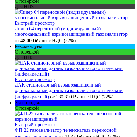
С поверкой
Для НПЗ
Быстрый просмотр
Лидер 04 переносной (индивидуальный)
многоканальный взрывозащищенный газоанализатор
от
48 000 ₽
/ шт
с НДС (22%)
Рекомендуем
С поверкой
Для НПЗ
Быстрый просмотр
ДАК стационарный взрывозащищенный
одноканальный датчик-газоанализатор оптический
(инфракрасный)
от
130 310 ₽
/ шт
с НДС (22%)
Хит продаж
С поверкой
Быстрый просмотр
ФП-22 газоанализатор-течеискатель переносной
взрывозащищенный
от
43 320 ₽
/ шт
с НДС (22%)