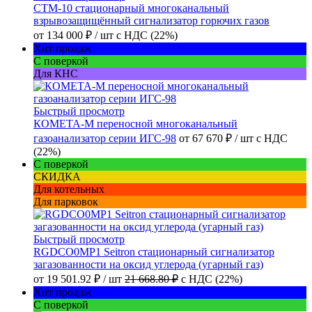
СТМ-10 стационарный многоканальный
взрывозащищённый сигнализатор горючих газов
от
134 000 ₽
/ шт
с НДС (22%)
Хит продаж
С поверкой
Для КНС
Быстрый просмотр
КОМЕТА-М переносной многоканальный
газоанализатор серии ИГС-98
от
67 670 ₽
/ шт
с НДС
(22%)
С поверкой
СКИДКА
Для котельных
Для парковок
Быстрый просмотр
RGDCO0MP1 Seitron стационарный сигнализатор
загазованности на оксид углерода (угарный газ)
от
19 501.92 ₽
/ шт
21 668.80 ₽
с НДС (22%)
Хит продаж
С поверкой