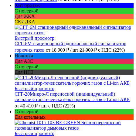
Хит продаж
С поверкой
Для ЖКХ
СКИДКА
Быстрый просмотр
СГГ-6М стационарный одноканальный сигнализатор
горючих газов
от
18 900 ₽
/ шт
21 000 ₽
с НДС (22%)
Новинка
Для АЗС
С поверкой
Для НПЗ
Быстрый просмотр
СГГ-20Микро-Л переносной (индивидуальный)
сигнализатор-течеискатель горючих газов с Li-ion АКБ
от
40 410 ₽
/ шт
с НДС (22%)
С поверкой
Для котельных
Быстрый просмотр