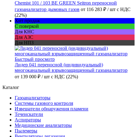
Chemist 101 / 103 BE GREEN Seitron переносной
газоанализатор дымовых газов
от
116 283 ₽
/ шт
с НДС
(22%)
Хит продаж
С поверкой
Для КНС
Для АЗС
Для НПЗ
Быстрый просмотр
Лидер 041 переносной (индивидуальный)
многоканальный взрывозащищенный газоанализатор
от
139 000 ₽
/ шт
с НДС (22%)
Каталог
Газоанализаторы
Системы газового контроля
Извещатели обнаружения пламени
Течеискатели
Аспираторы
Медицинские анализаторы
Пылемеры
Вентиляторы дегазации