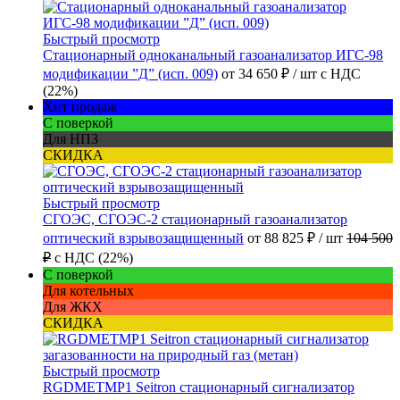
Быстрый просмотр
Стационарный одноканальный газоанализатор ИГС-98
модификации ”Д” (исп. 009)
от
34 650 ₽
/ шт
с НДС
(22%)
Хит продаж
С поверкой
Для НПЗ
СКИДКА
Быстрый просмотр
СГОЭС, СГОЭС-2 стационарный газоанализатор
оптический взрывозащищенный
от
88 825 ₽
/ шт
104 500
₽
с НДС (22%)
С поверкой
Для котельных
Для ЖКХ
СКИДКА
Быстрый просмотр
RGDMETMP1 Seitron стационарный сигнализатор