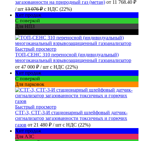
загазованности на природный газ (метан)
от
11 768.40 ₽
/ шт
13 076 ₽
с НДС (22%)
Хит продаж
С поверкой
Для НПЗ
Для шахт
Быстрый просмотр
ТОП-СЕНС 310 переносной (индивидуальный)
многоканальный взрывозащищенный газоанализатор
от
47 000 ₽
/ шт
с НДС (22%)
Хит продаж
С поверкой
Для парковок
Быстрый просмотр
СТГ-3, СТГ-3-И стационарный шлейфовый датчик-
сигнализатор загазованности токсичных и горючих
газов
от
21 480 ₽
/ шт
с НДС (22%)
Хит продаж
Для АЗС